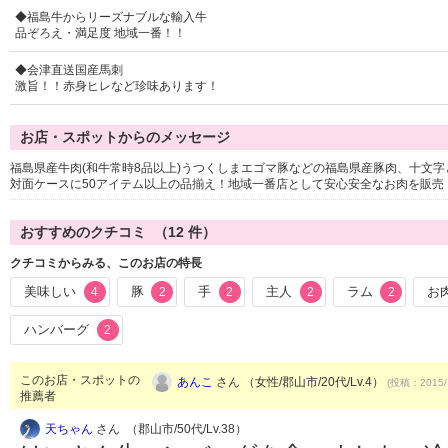
◆福島牛からリーズナブルな輸入牛
品ぞろえ・満足度 地域一番！！
◆会津直送国産馬刺
激旨！！赤身ヒレなど珍味あります！
お店・スポットからのメッセージ
福島県産牛肉(和牛常時8品以上)うつくしまエゴマ豚などの福島県産豚肉、十文
対面ケースに50アイテム以上の品揃え！地域一番店として安心安全なお肉を販売
おすすめのクチコミ （
12
件）
クチコミからみる、このお店の特長
美味しい
豚
手
主人
ラム
お
4
2
2
2
2
ハンバーグ
2
このお店・スポットの
あんこ
さん （女性/郡山市/20代/Lv.4）
(投稿：2015/
推薦者
天ちゃん
さん （郡山市/50代/Lv.38）