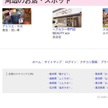
周辺のお店・スポット
アトリエ・サボ
ヘアカラー専門店
ス
教室・習い事
BEAUTY aco
ホ
美容室
ホーム
サイトマップ
ログイン
クチコミ投稿
プラ
全国のクチコミナビ(R)
・栃木県「栃ナビ！」
・熊本県「ひ
・福島県「ふくラボ！」
・新潟県「な
・群馬県「ぐんラボ！」
・香川県「さ
・石川県「金沢ラボ！」
・鹿児島県「
(C) HitBit