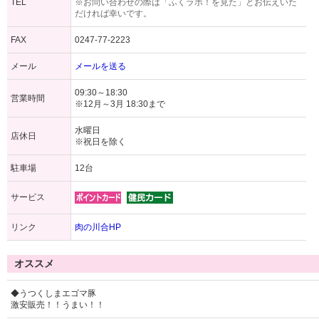
TEL
※お問い合わせの際は「ふくラボ！を見た」とお伝えいた
だければ幸いです。
FAX
0247-77-2223
メール
メールを送る
09:30～18:30
営業時間
※12月～3月 18:30まで
水曜日
店休日
※祝日を除く
駐車場
12台
サービス
リンク
肉の川合HP
オススメ
◆うつくしまエゴマ豚
激安販売！！うまい！！