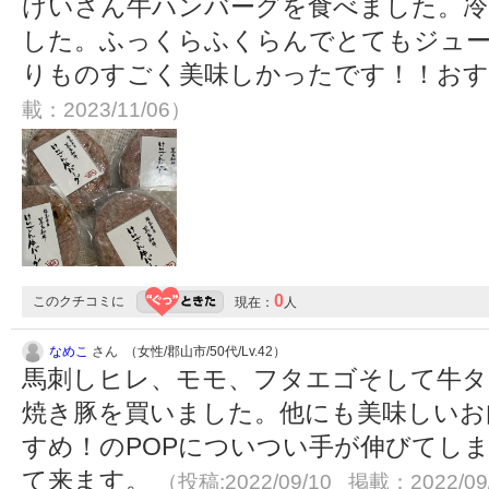
けいさん牛ハンバーグを食べました。冷
した。ふっくらふくらんでとてもジュー
りものすごく美味しかったです！！おす
載：2023/11/06）
0
このクチコミに
現在：
人
なめこ
さん （女性/郡山市/50代/Lv.42）
馬刺しヒレ、モモ、フタエゴそして牛タ
焼き豚を買いました。他にも美味しいお
すめ！のPOPについつい手が伸びてし
て来ます。
（投稿:2022/09/10 掲載：2022/09