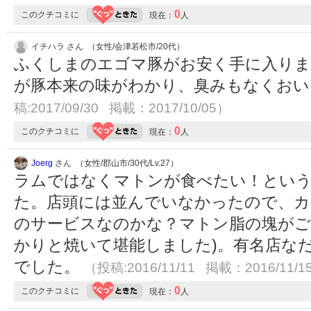
0
このクチコミに
現在：
人
イチハラ さん （女性/会津若松市/20代）
ふくしまのエゴマ豚がお安く手に入りま
が豚本来の味がわかり、臭みもなくお
稿:2017/09/30 掲載：2017/10/05）
0
このクチコミに
現在：
人
Joerg
さん （女性/郡山市/30代/Lv.27）
ラムではなくマトンが食べたい！という
た。店頭には並んでいなかったので、カ
のサービスなのかな？マトン脂の塊がご
かりと焼いて堪能しました)。有名店な
でした。
（投稿:2016/11/11 掲載：2016/11/1
0
このクチコミに
現在：
人