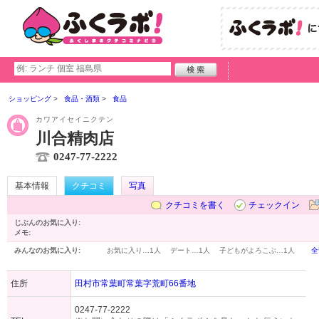
ショッピング
食品・酒類
食品
カワアイセイニクテン
川合精肉店
0247-77-2222
基本情報
クチコミ
写真
クチコミを書く
チェックイン
じぶんのお気に入り:
メモ:
みんなのお気に入り:
お気に入り…
1人
デート…
1人
子どもがよろこぶ…
1人
全
住所
田村市常葉町常葉字荒町66番地
0247-77-2222