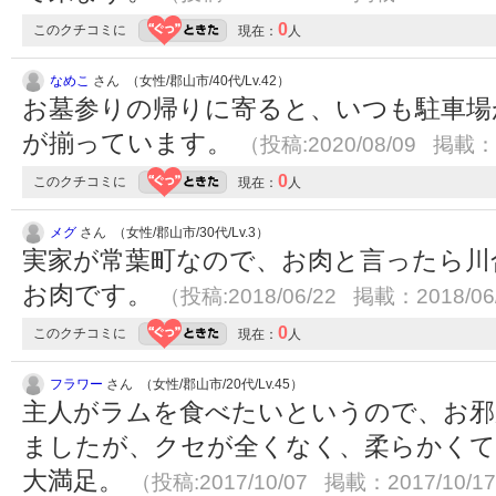
0
このクチコミに
現在：
人
なめこ
さん （女性/郡山市/40代/Lv.42）
お墓参りの帰りに寄ると、いつも駐車場
が揃っています。
（投稿:2020/08/09 掲載：2
0
このクチコミに
現在：
人
メグ
さん （女性/郡山市/30代/Lv.3）
実家が常葉町なので、お肉と言ったら川
お肉です。
（投稿:2018/06/22 掲載：2018/06
0
このクチコミに
現在：
人
フラワー
さん （女性/郡山市/20代/Lv.45）
主人がラムを食べたいというので、お邪
ましたが、クセが全くなく、柔らかくて
大満足。
（投稿:2017/10/07 掲載：2017/10/1