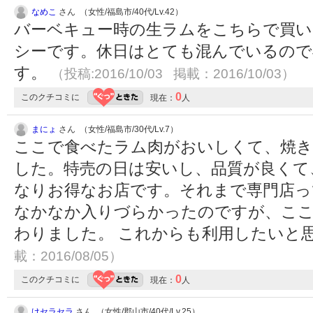
なめこ
さん （女性/福島市/40代/Lv.42）
バーベキュー時の生ラムをこちらで買い
シーです。休日はとても混んでいるので
す。
（投稿:2016/10/03 掲載：2016/10/03）
0
このクチコミに
現在：
人
まにょ
さん （女性/福島市/30代/Lv.7）
ここで食べたラム肉がおいしくて、焼き
した。特売の日は安いし、品質が良くて
なりお得なお店です。それまで専門店っ
なかなか入りづらかったのですが、こ
わりました。 これからも利用したいと
載：2016/08/05）
0
このクチコミに
現在：
人
けセラセラ
さん （女性/郡山市/40代/Lv.25）