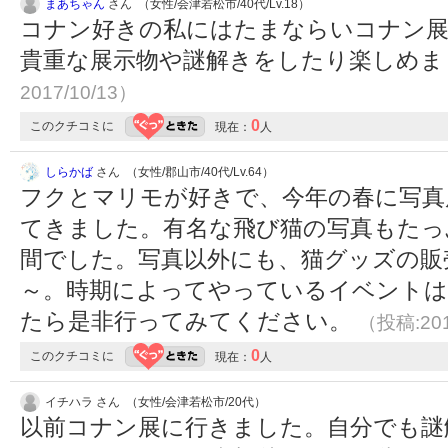
まあちゃん
さん （女性/会津若松市/40代/Lv.18）
コナン好きの私にはたまならいコナン展
貴重な展示物や謎解きをしたり楽しめ
2017/10/13）
0
このクチコミに
現在：
人
しらかば
さん （女性/郡山市/40代/Lv.64）
フクとマリモが好きで、今年の春に写真
てきました。有名な飛び猫の写真もたっ
間でした。写真以外にも、猫グッズの販
～。時期によってやっているイベントは
たら是非行ってみてください。
（投稿:201
0
このクチコミに
現在：
人
イチハラ さん （女性/会津若松市/20代）
以前コナン展に行きました。自分でも謎