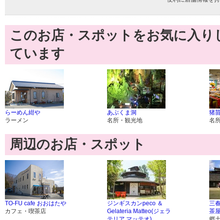
このお店・スポットをお気に入り
ています
らーめん紺や
あぶくま洞
猪
ラーメン
名所・観光地
名
周辺のお店・スポット
TO-FU cafe おおはたや
ジンギスカンpeco ＆
三
カフェ・喫茶店
Gelateria Matteo(ジェラ
茶
テリア マッテオ)
郷