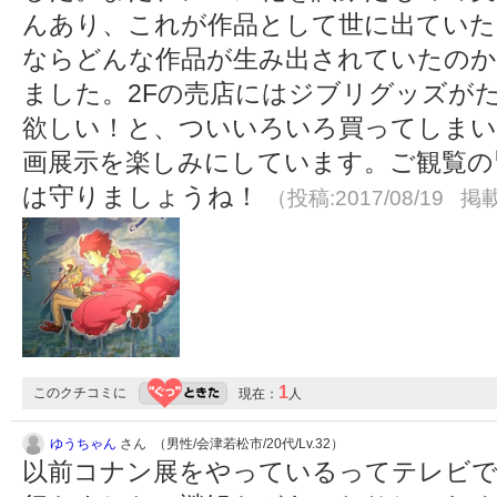
んあり、これが作品として世に出ていた
ならどんな作品が生み出されていたのか
ました。2Fの売店にはジブリグッズが
欲しい！と、ついいろいろ買ってしまい
画展示を楽しみにしています。ご観覧の
は守りましょうね！
（投稿:2017/08/19 掲載
1
このクチコミに
現在：
人
ゆうちゃん
さん （男性/会津若松市/20代/Lv.32）
以前コナン展をやっているってテレビ