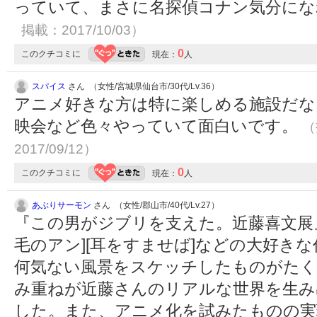
っていて、まさに名探偵コナン気分に
掲載：2017/10/03）
0
このクチコミに
現在：
人
スパイス
さん （女性/宮城県仙台市/30代/Lv.36）
アニメ好きな方は特に楽しめる施設だな
映会など色々やっていて面白いです。
（
2017/09/12）
0
このクチコミに
現在：
人
あぶりサーモン
さん （女性/郡山市/40代/Lv.27）
『この男がジブリを支えた。近藤喜文展
毛のアン][耳をすませば]などの大好き
何気ない風景をスケッチしたものがたく
み重ねが近藤さんのリアルな世界を生み
した。また、アニメ化を試みたものの実