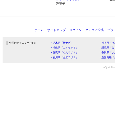
洋菓子
ホーム
サイトマップ
ログイン
クチコミ投稿
プラ
全国のクチコミナビ(R)
・栃木県「栃ナビ！」
・熊本県「ひ
・福島県「ふくラボ！」
・新潟県「な
・群馬県「ぐんラボ！」
・香川県「さ
・石川県「金沢ラボ！」
・鹿児島県「
(C) HitBit