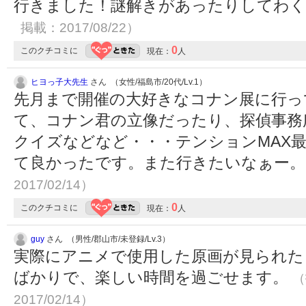
行きました！謎解きがあったりしてわ
掲載：2017/08/22）
0
このクチコミに
現在：
人
ヒヨっ子大先生
さん （女性/福島市/20代/Lv.1）
先月まで開催の大好きなコナン展に行っ
て、コナン君の立像だったり、探偵事務
クイズなどなど・・・テンションMAX最
て良かったです。また行きたいなぁー
2017/02/14）
0
このクチコミに
現在：
人
guy
さん （男性/郡山市/未登録/Lv.3）
実際にアニメで使用した原画が見られた
ばかりで、楽しい時間を過ごせます。
（
2017/02/14）