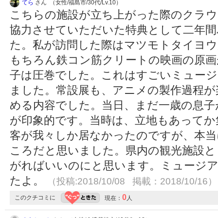
てら
さん （女性/福島市/30代/Lv.10）
こちらの施設が立ち上がった際のクラウ
協力させていただいた特典として二年間
た。私が訪問した際はマツモトタイヨウ
もちろん鉄コン筋クリートの映画の原画
子は圧巻でした。これはすごいミュージ
ました。常設展も、アニメの製作過程が
める内容でした。当日、まだ一歳の息子
が印象的です。当時は、立地もあってか
客が我々しか居なかったのですが、本当
ころだと思いました。県内の観光施設と
がればいいのにと思います。ミュージ
たよ。
（投稿:2018/10/08 掲載：2018/10/16）
0
このクチコミに
現在：
人