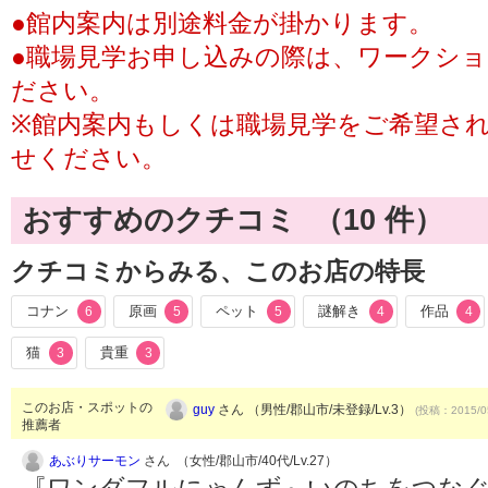
●館内案内は別途料金が掛かります。
●職場見学お申し込みの際は、ワークシ
ださい。
※館内案内もしくは職場見学をご希望さ
せください。
おすすめのクチコミ （
10
件）
クチコミからみる、このお店の特長
コナン
原画
ペット
謎解き
作品
6
5
5
4
4
猫
貴重
3
3
このお店・スポットの
guy
さん （男性/郡山市/未登録/Lv.3）
(投稿：2015/0
推薦者
あぶりサーモン
さん （女性/郡山市/40代/Lv.27）