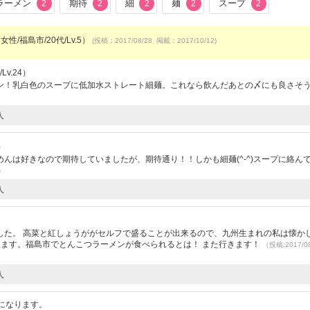
ラーメン
期待
細
麺
スープ
2
2
2
2
2
女性/福島市/20代/Lv.5）
(投稿：2017/08/28 掲載：2017/10/12)
v.24）
！乳白色のスープに低加水ストレート細麺。これなら飲んだあとの〆にも良さそう(^
人
）
んは好きなので期待していましたが、期待通り！！しかも細麺(^-^)スープに絡ん
0）
人
）
した。 高菜と紅しょうががセルフで盛ることが出来るので、九州生まれの私は懐かし
きます。福島市でとんこつラーメンが食べられるとは！ また行きます！
（投稿:2017/0
人
になります。