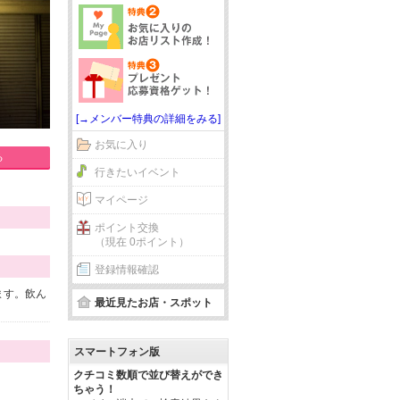
[→メンバー特典の詳細をみる]
お気に入り
る
行きたいイベント
マイページ
ポイント交換
（現在 0ポイント）
登録情報確認
ます。飲ん
最近見たお店・スポット
スマートフォン版
クチコミ数順で並び替えができ
ちゃう！