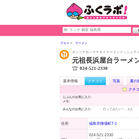
グルメ
ラーメン
ガンソナガハマヤタイラーメンイッシンテ
元祖長浜屋台ラーメン
024-521-2330
基本情報
クチコミ
写真
夏の
クチ
じぶんのお気に入り:
メモ:
みんなのお気に入り:
行ってみたい！…
3人
住所
福島市陣場町7-1
024-521-2330