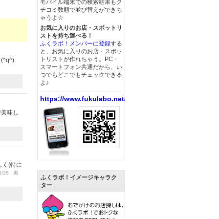
モバイル端末での検索結果もク
チコミ数順で並び替えができち
ゃうよ☆
お気に入りのお店・スポットリ
ストを持ち運べる！
ふくラボ！メンバーに登録
する
と、お気に入りのお店・スポッ
トリストが作れちゃう。PC・
q^)
スマートフォン共通だから、い
つでもどこでもチェックできる
よ♪
https://www.fukulabo.net/
で美味し
く(特に
8/28 掲
ふくラボ！イメージキャラク
ター