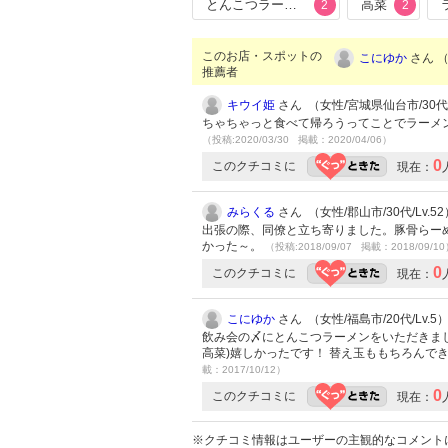
とんこつラーメン
高菜
2
2
このお店・スポットの
こにゆか
さん （
推薦者
キウイ姫
さん （女性/宮城県仙台市/30代/L
ちゃちゃっと食べて帰ろうってことでラーメン
（投稿:2020/03/30 掲載：2020/04/06）
0
このクチコミに
現在：
みらくる
さん （女性/郡山市/30代/Lv.52
出張の際、同僚と立ち寄りました。豚骨らーめ
かった～。
（投稿:2018/09/07 掲載：2018/09/1
0
このクチコミに
現在：
こにゆか
さん （女性/福島市/20代/Lv.5
飲み会の〆にとんこつラーメンをいただきま
高菜)嬉しかったです！ 替え玉ももちろんで
載：2017/10/12）
0
このクチコミに
現在：
※クチコミ情報はユーザーの主観的なコメント