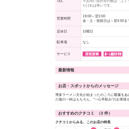
TEL
※お問い合わせの際は「ふく
だければ幸いです。
19:00～翌3:00
営業時間
金・土・祝前日は～翌4:00ま
店休日
日曜日
駐車場
なし
サービス
最新情報
お店・スポットからのメッセージ
博多ラーメン文化が始まったのころに暖簾をあ
だ後の一杯はもちろん、“一心亭飲み”のお客様
おすすめのクチコミ （
3
件）
クチコミからみる、このお店の特長