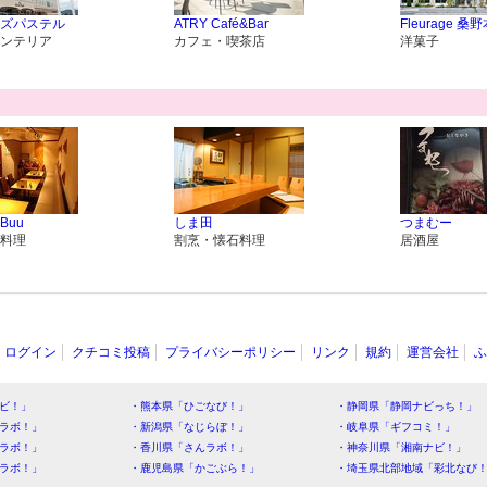
ズパステル
ATRY Café&Bar
Fleurage 桑
ンテリア
カフェ・喫茶店
洋菓子
 Buu
しま田
つまむー
料理
割烹・懐石料理
居酒屋
ログイン
クチコミ投稿
プライバシーポリシー
リンク
規約
運営会社
ふ
ビ！」
・熊本県「ひごなび！」
・静岡県「静岡ナビっち！」
ラボ！」
・新潟県「なじらぼ！」
・岐阜県「ギフコミ！」
ラボ！」
・香川県「さんラボ！」
・神奈川県「湘南ナビ！」
ラボ！」
・鹿児島県「かごぶら！」
・埼玉県北部地域「彩北なび