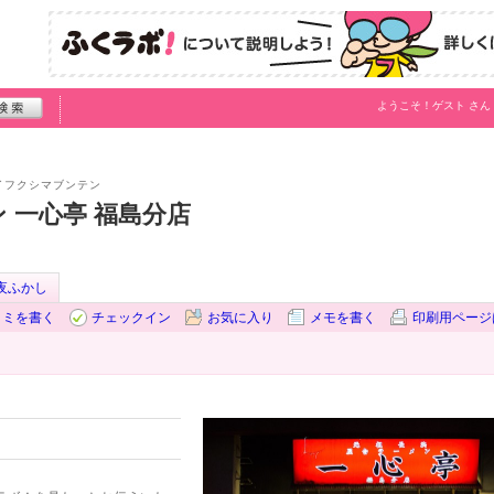
ようこそ！
ゲスト
さん
イフクシマブンテン
 一心亭 福島分店
夜ふかし
コミを書く
チェックイン
お気に入り
メモを書く
印刷用ページ