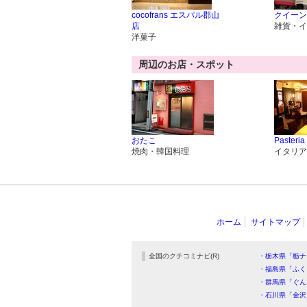
cocofrans エスパル郡山
クイーン
店
雑貨・イ
洋菓子
周辺のお店・スポット
おたこ
Pasteria
焼肉・韓国料理
イタリア
ホーム
サイトマップ
全国のクチコミナビ(R)
・栃木県「栃ナ
・福島県「ふく
・群馬県「ぐん
・石川県「金沢