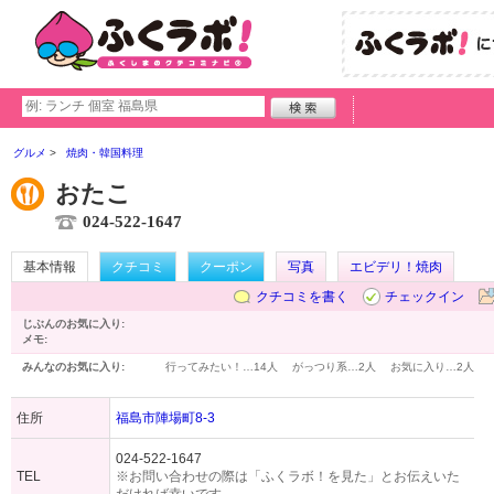
グルメ
焼肉・韓国料理
おたこ
024-522-1647
基本情報
クチコミ
クーポン
写真
エビデリ！焼肉
クチコミを書く
チェックイン
じぶんのお気に入り:
メモ:
みんなのお気に入り:
行ってみたい！…
14人
がっつり系…
2人
お気に入り…
2人
住所
福島市陣場町8-3
024-522-1647
TEL
※お問い合わせの際は「ふくラボ！を見た」とお伝えいた