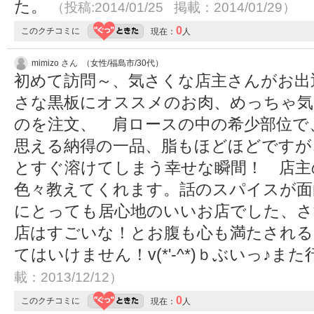
た。
（投稿:2014/01/25 掲載：2014/01/29）
0
このクチコミに
現在：
人
mimizo さん （女性/福島市/30代）
初めて訪問～、気さくな店主さんがお出
さな黒板にオススメのお肉、めっちゃ気
のを注文、 肩ロースの中の希少部位で
思える納得の一品、脂もほどほどですが
とすぐ溶けてしまう幸せな瞬間！ 店主
色々教えてくれます。話のスパイスが面
にとっても居心地のいいお店でした、さ
店はすごいな！とお腹も心も満たされる
てはいけません！v(*'-^*)ｂぶいっ♪ま
載：2013/12/12）
0
このクチコミに
現在：
人