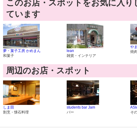
このお店・スポットをお気に入り
ています
やま
夢・菓子工房 かめまん
lean
焼
和菓子
雑貨・インテリア
周辺のお店・スポット
しま田
students bar Jam
ASI
割烹・懐石料理
バー
そ