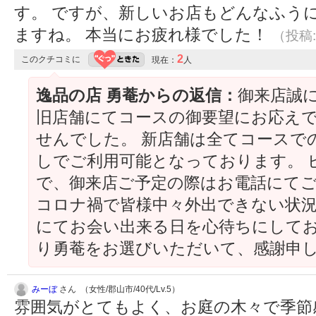
す。 ですが、新しいお店もどんなふう
ますね。 本当にお疲れ様でした！
（投稿:2
2
このクチコミに
現在：
人
逸品の店 勇菴からの返信：
御来店誠
旧店舗にてコースの御要望にお応え
せんでした。 新店舗は全てコースで
しでご利用可能となっております。 
で、御来店ご予定の際はお電話にて
コロナ禍で皆様中々外出できない状況
にてお会い出来る日を心待ちにしてお
り勇菴をお選びいただいて、感謝申
みーぼ
さん （女性/郡山市/40代/Lv.5）
雰囲気がとてもよく、お庭の木々で季節