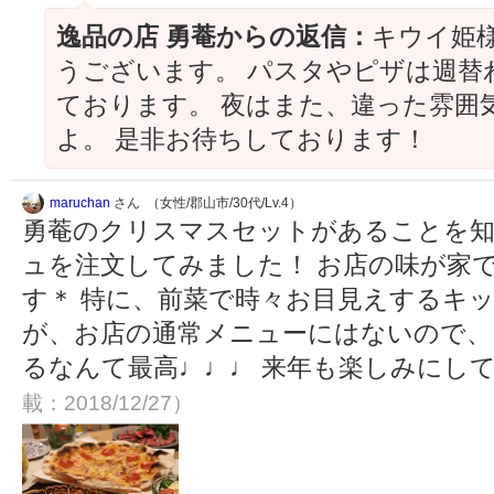
逸品の店 勇菴からの返信：
キウイ姫
うございます。 パスタやピザは週替
ております。 夜はまた、違った雰囲
よ。 是非お待ちしております！
maruchan
さん （女性/郡山市/30代/Lv.4）
勇菴のクリスマスセットがあることを知
ュを注文してみました！ お店の味が家
す＊ 特に、前菜で時々お目見えするキ
が、お店の通常メニューにはないので、
るなんて最高♩♩♩ 来年も楽しみにし
載：2018/12/27）