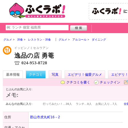
グルメ
洋食
レストラン・洋食
グルメ
アルコール
ダイニング
イッピンノミセユウアン
逸品の店 勇菴
024-953-8728
基本情報
クチコミ
写真
エビデリ！偏愛グルメ
エビデリ
クチコミを書く
チェックイン
じぶんのお気に入り:
メモ:
みんなのお気に入り:
行ってみたい！…
39人
ランチ…
9人
お気に入り…
7人
全
住所
郡山市虎丸町16－2
交通・アクセ