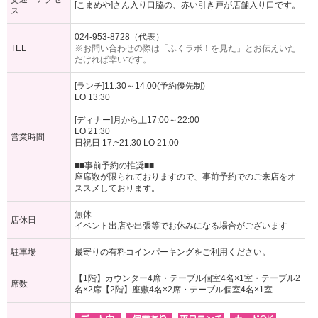
[こまめや]さん入り口脇の、赤い引き戸が店舗入り口です。
ス
024-953-8728（代表）
TEL
※お問い合わせの際は「ふくラボ！を見た」とお伝えいた
だければ幸いです。
[ランチ]11:30～14:00(予約優先制)
LO 13:30
[ディナー]月から土17:00～22:00
LO 21:30
営業時間
日祝日 17:~21:30 LO 21:00
■■事前予約の推奨■■
座席数が限られておりますので、事前予約でのご来店をオ
ススメしております。
無休
店休日
イベント出店や出張等でお休みになる場合がございます
駐車場
最寄りの有料コインパーキングをご利用ください。
【1階】カウンター4席・テーブル個室4名×1室・テーブル2
席数
名×2席【2階】座敷4名×2席・テーブル個室4名×1室