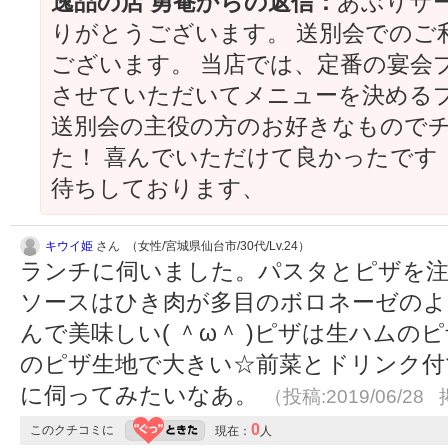
逸品の店 勇菴からの返信：
あぶりサ
りがとうございます。 送別会でのご
ございます。 当店では、定番の宴会
させていただいてメニューを決めるプ
送別会の主役の方のお好きなもので
た！ 喜んでいただけて良かったです
待ちしております、
キウイ姫
さん （女性/宮城県仙台市/30代/Lv.24）
ランチに伺いました。パスタとピザを注
ソースはひき肉が多目のボロネーゼのよ
んで美味しい( ＾ω＾ )ピザは生ハム
のピザ生地で大きい☆前菜とドリンク付
に伺ってみたいなあ。
（投稿:2019/06/28 
0
このクチコミに
現在：
人