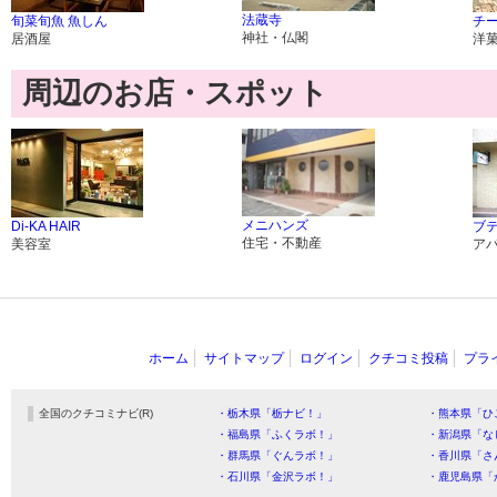
法蔵寺
旬菜旬魚 魚しん
チ
神社・仏閣
居酒屋
洋
周辺のお店・スポット
メニハンズ
Di-KA HAIR
ブ
住宅・不動産
美容室
ア
ホーム
サイトマップ
ログイン
クチコミ投稿
プラ
全国のクチコミナビ(R)
・栃木県「栃ナビ！」
・熊本県「ひ
・福島県「ふくラボ！」
・新潟県「な
・群馬県「ぐんラボ！」
・香川県「さ
・石川県「金沢ラボ！」
・鹿児島県「