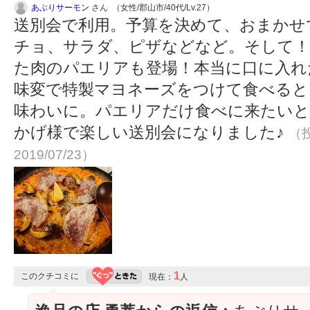
あぶりサーモン
さん （女性/郡山市/40代/Lv.27）
送別会で利用。予算を決めて、おまかせ
チョ、サラダ、ピザなどなど。そして！
た肉のパエリアも登場！本当に口に入れ
味変で特製マヨネーズをつけて食べると
味わいに。パエリアだけ食べに来たいと思う
かげ様で楽しい送別会になりました♪
（投
2019/07/23）
1
このクチコミに
現在：
人