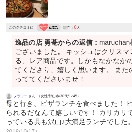
0
このクチコミに
現在：
人
逸品の店 勇菴からの返信：
maruc
ございました。 キッシュはクリスマ
る、レア商品です。しかもなかなかの
てくださり、嬉しく思います。 また
っててくださいませ！
フラワー
さん （女性/郡山市/30代/Lv.45）
母と行き、ピザランチを食べました！ 
られるだなんて嬉しいです！ カリカリ
っている具も沢山♪大満足ランチでした
2018/10/17）