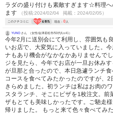
ラダの盛り付けも素敵すぎます☆料理へ
ます
（投稿:2024/02/04 掲載：2024/02/05）
0
このクチコミに
現在：
人
YUNO
さん （女性/会津若松市/50代/Lv.41）
今年2月に送別会にて利用し、雰囲気も
いお店で、大変気に入っていました。今
ナもあり機会がなかなかありませんで
ジを見たら、今年でお店が一旦お休みす
が旦那と合ったので、本日急遽ランチ食
コースを食べてみたかったのですが、2
きらめました。初ランチは私はお肉のワ
スタランチ、そこにピザを1枚注文。前
ザもとても美味しかったです。ご馳走様
帰りました。 もっと来て色々食べてみ