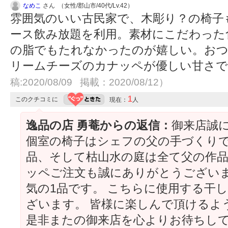
なめこ
さん （女性/郡山市/40代/Lv.42）
雰囲気のいい古民家で、木彫り？の椅子も
ース飲み放題を利用。素材にこだわった
の脂でもたれなかったのが嬉しい。お
リームチーズのカナッペが優しい甘さ
稿:2020/08/09 掲載：2020/08/12）
1
このクチコミに
現在：
人
逸品の店 勇菴からの返信：
御来店誠
個室の椅子はシェフの父の手づくりで
品、そして枯山水の庭は全て父の作品
ッペご注文も誠にありがとうございま
気の1品です。 こちらに使用する干
ざいます。 皆様に楽しんで頂けるよ
是非またの御来店を心よりお待ちし