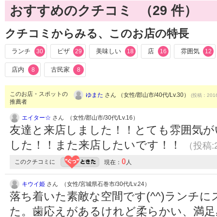
おすすめのクチコミ （
29
件）
クチコミからみる、このお店の特長
ランチ
ピザ
美味しい
店
雰囲気
30
29
18
16
12
店内
古民家
8
8
このお店・スポットの
ゆまた
さん （女性/郡山市/40代/Lv.30）
(投稿：2016
推薦者
エイター☆
さん （女性/郡山市/30代/Lv.16）
友達と来店しました！！とても雰囲気が
した！！また来店したいです！！
（投稿:2
0
このクチコミに
現在：
人
キウイ姫
さん （女性/宮城県石巻市/30代/Lv.24）
落ち着いた素敵な空間です(^^)ランチ
た。歯応えがあるけれど柔らかい、満足