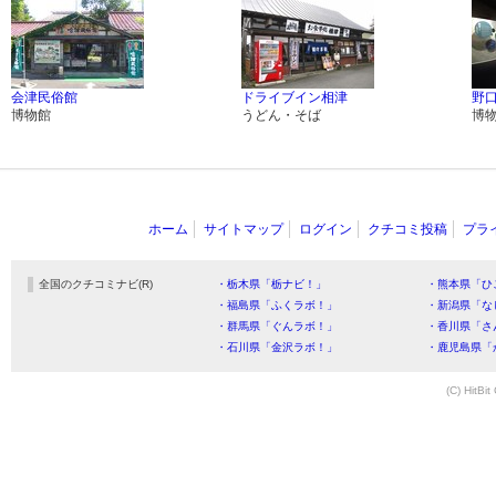
会津民俗館
ドライブイン相津
野
博物館
うどん・そば
博
ホーム
サイトマップ
ログイン
クチコミ投稿
プラ
全国のクチコミナビ(R)
・栃木県「栃ナビ！」
・熊本県「ひ
・福島県「ふくラボ！」
・新潟県「な
・群馬県「ぐんラボ！」
・香川県「さ
・石川県「金沢ラボ！」
・鹿児島県「
(C) HitBit