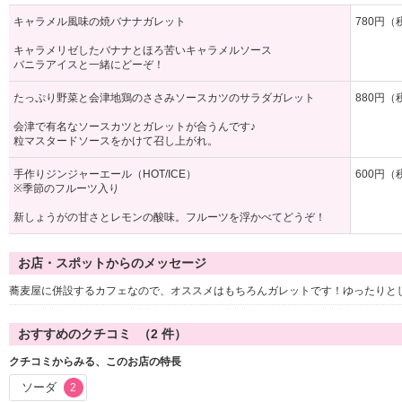
キャラメル風味の焼バナナガレット
780円（
キャラメリゼしたバナナとほろ苦いキャラメルソース
バニラアイスと一緒にどーぞ！
たっぷり野菜と会津地鶏のささみソースカツのサラダガレット
880円（
会津で有名なソースカツとガレットが合うんです♪
粒マスタードソースをかけて召し上がれ。
手作りジンジャーエール（HOT/ICE）
600円（
※季節のフルーツ入り
新しょうがの甘さとレモンの酸味。フルーツを浮かべてどうぞ！
お店・スポットからのメッセージ
蕎麦屋に併設するカフェなので、オススメはもちろんガレットです！ゆったりと
おすすめのクチコミ （
2
件）
クチコミからみる、このお店の特長
ソーダ
2