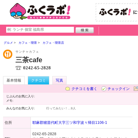
グルメ
カフェ・喫茶
カフェ・喫茶店
サンチャカフェ
三茶cafe
0242-65-2828
基本情報
クチコミ
写真
クチコミを書く
チェックイン
じぶんのお気に入り:
メモ:
みんなのお気に入り:
行ってみたい！…
9人
住所
耶麻郡猪苗代町大字三ツ和字波々帰目1106-1
0242-65-2828