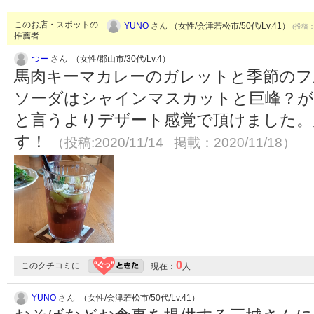
このお店・スポットの
YUNO
さん （女性/会津若松市/50代/Lv.41）
(投稿：
推薦者
つー
さん （女性/郡山市/30代/Lv.4）
馬肉キーマカレーのガレットと季節のフ
ソーダはシャインマスカットと巨峰？が
と言うよりデザート感覚で頂けました。
す！
（投稿:2020/11/14 掲載：2020/11/18）
0
このクチコミに
現在：
人
YUNO
さん （女性/会津若松市/50代/Lv.41）