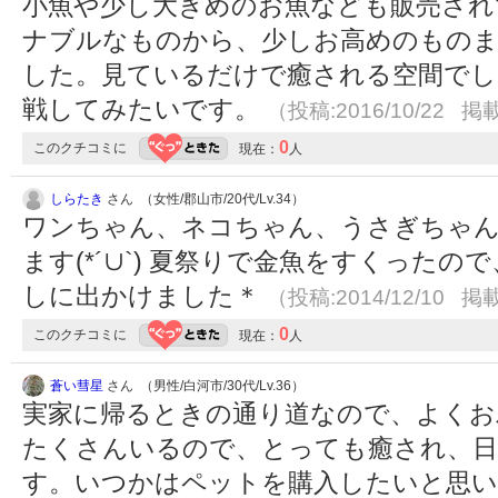
小魚や少し大きめのお魚なども販売され
ナブルなものから、少しお高めのものま
した。見ているだけで癒される空間でし
戦してみたいです。
（投稿:2016/10/22 掲載
0
このクチコミに
現在：
人
しらたき
さん （女性/郡山市/20代/Lv.34）
ワンちゃん、ネコちゃん、うさぎちゃん
ます(*´∪`) 夏祭りで金魚をすくった
しに出かけました＊
（投稿:2014/12/10 掲載
0
このクチコミに
現在：
人
蒼い彗星
さん （男性/白河市/30代/Lv.36）
実家に帰るときの通り道なので、よくお
たくさんいるので、とっても癒され、日
す。いつかはペットを購入したいと思