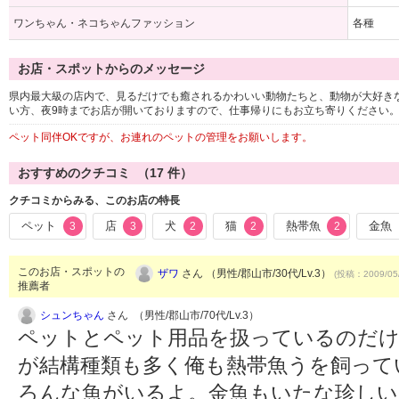
ワンちゃん・ネコちゃんファッション
各種
お店・スポットからのメッセージ
県内最大級の店内で、見るだけでも癒されるかわいい動物たちと、動物が大好き
い方、夜9時までお店が開いておりますので、仕事帰りにもお立ち寄りください
ペット同伴OKですが、お連れのペットの管理をお願いします。
おすすめのクチコミ （
17
件）
クチコミからみる、このお店の特長
ペット
店
犬
猫
熱帯魚
金魚
3
3
2
2
2
このお店・スポットの
ザワ
さん （男性/郡山市/30代/Lv.3）
(投稿：2009/05
推薦者
シュンちゃん
さん （男性/郡山市/70代/Lv.3）
ペットとペット用品を扱っているのだけ
が結構種類も多く俺も熱帯魚うを飼って
ろんな魚がいるよ。金魚もいたな珍し