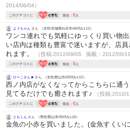
2014/06/04）
0
このクチコミに
現在：
人
ようちゃん
さん （女性/宮城県白石市/40代/Lv.13）
ワンコ連れでも気軽にゆっくり買い物出
い店内は種類も豊富で迷いますが、店員
れます。
（投稿:2012/09/05 掲載：2012/09/1
0
このクチコミに
現在：
人
ひーこさん★
さん （女性/郡山市/20代/Lv.15）
西ノ内店がなくなってからこちらに通
見てるだけでも癒されます♪
（投稿:2010/1
0
このクチコミに
現在：
人
ともくん
さん （男性/郡山市/30代/Lv.16）
金魚の小赤を買いました。(金魚すくい