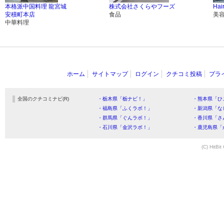
本格派中国料理 龍宮城
株式会社さくらやフーズ
Hai
安積町本店
食品
美
中華料理
ホーム
サイトマップ
ログイン
クチコミ投稿
プラ
全国のクチコミナビ(R)
・栃木県「栃ナビ！」
・熊本県「ひ
・福島県「ふくラボ！」
・新潟県「な
・群馬県「ぐんラボ！」
・香川県「さ
・石川県「金沢ラボ！」
・鹿児島県「
(C) HitBit