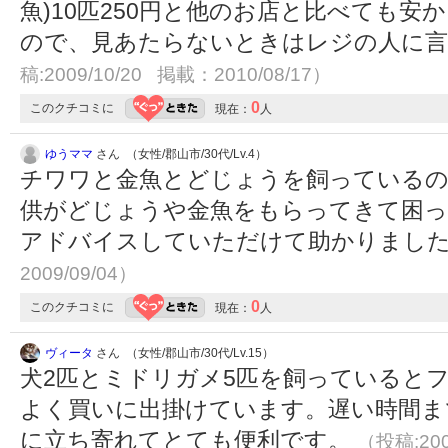
魚)10匹250円と他のお店と比べても
ので、見あたらないときはレジの人に
稿:2009/10/20 掲載：2010/08/17）
0
このクチコミに
現在：
人
ゆうママ
さん （女性/郡山市/30代/Lv.4）
チワワと金魚とどじょうを飼っているの
供がどじょうや金魚をもらってきて困っ
アドバイスしていただけて助かりまし
2009/09/04）
0
このクチコミに
現在：
人
ヴィータ
さん （女性/郡山市/30代/Lv.15）
犬2匹とミドリガメ5匹を飼っていると
よく買いに出掛けています。遅い時間ま
に立ち寄れてとても便利です。
（投稿:200