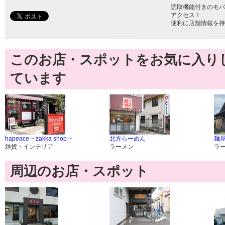
読取機能付きのモバ
アクセス！
便利に店舗情報を持
このお店・スポットをお気に入り
ています
hapeace ~ zakka shop ~
北方らーめん
麺屋
雑貨・インテリア
ラーメン
ラ
周辺のお店・スポット