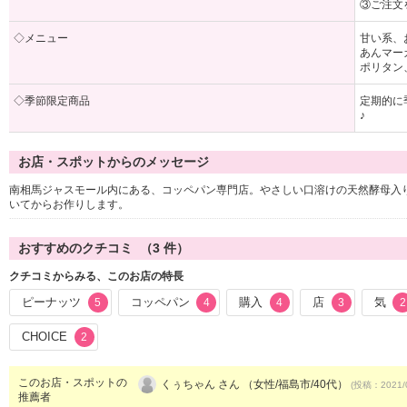
③ご注文
◇メニュー
甘い系、
あんマー
ポリタン
◇季節限定商品
定期的に
♪
お店・スポットからのメッセージ
南相馬ジャスモール内にある、コッペパン専門店。やさしい口溶けの天然酵母入
いてからお作りします。
おすすめのクチコミ （
3
件）
クチコミからみる、このお店の特長
ピーナッツ
コッペパン
購入
店
気
5
4
4
3
2
CHOICE
2
このお店・スポットの
くぅちゃん さん （女性/福島市/40代）
(投稿：2021/
推薦者