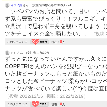
キウイ姫
さん （女性/宮城県石巻市/30代/Lv.24）
コッペパンのお店と聞いて、甘いコッペ
ず系も豊富でびっくり！！プルコギ、キ
☆具沢山で思わず中身を覗いてしまう（
ツをチョイス☆全制覇したい、、
（投稿:2
0
このクチコミに
現在：
人
もも さん （女性/郡山市/30代）
ずっと気になっていたんですが…久々
COPPERIさんのパンを発見!ぴーなっ
いた粒ピーナッツはもっと細かいものだ
ロッとした粒ピーナッツ!柔らかいコッ
ナッツが食べていて楽しい(⁠^⁠^⁠)今度
（投稿:2022/12/16 掲載：2022/12/19）
0
このクチコミに
現在：
人