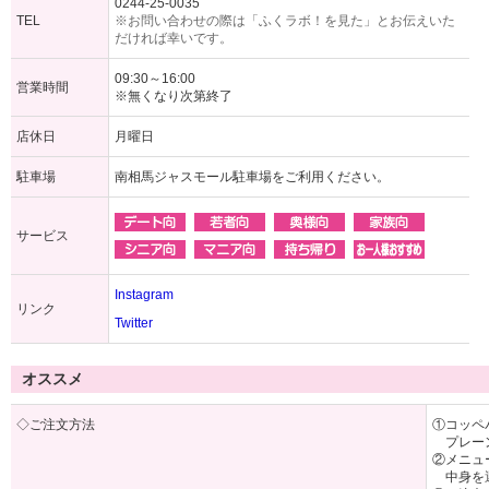
0244-25-0035
TEL
※お問い合わせの際は「ふくラボ！を見た」とお伝えいた
だければ幸いです。
09:30～16:00
営業時間
※無くなり次第終了
店休日
月曜日
駐車場
南相馬ジャスモール駐車場をご利用ください。
サービス
Instagram
リンク
Twitter
オススメ
◇ご注文方法
①コッペ
プレーン
②メニュ
中身を選