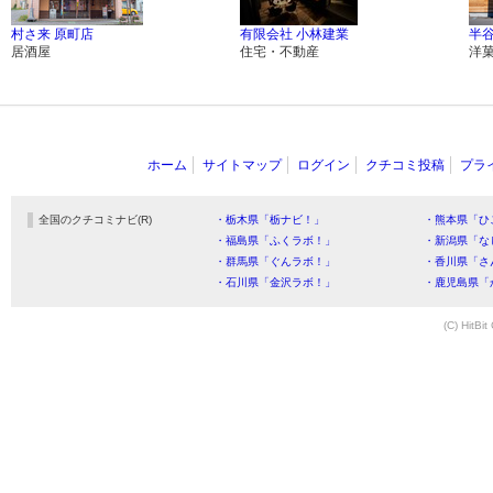
村さ来 原町店
有限会社 小林建業
半
居酒屋
住宅・不動産
洋
ホーム
サイトマップ
ログイン
クチコミ投稿
プラ
全国のクチコミナビ(R)
・栃木県「栃ナビ！」
・熊本県「ひ
・福島県「ふくラボ！」
・新潟県「な
・群馬県「ぐんラボ！」
・香川県「さ
・石川県「金沢ラボ！」
・鹿児島県「
(C) HitBit