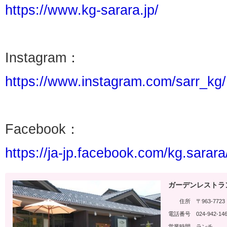
https://www.kg-sarara.jp/
Instagram：
https://www.instagram.com/sarr_kg/
Facebook：
https://ja-jp.facebook.com/kg.sarara
ガーデンレストラン 
住所
〒963-77
電話番号
024-942-14
営業時間
ランチ