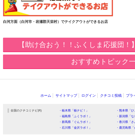
白河方面（白河市・岩瀬郡天栄村）でテイクアウトができるお店
【助け合おう！！ふくしま応援団！
おすすめトピック
ホーム
サイトマップ
ログイン
クチコミ投稿
プラ
全国のクチコミナビ(R)
・栃木県「栃ナビ！」
・熊本県「ひ
・福島県「ふくラボ！」
・新潟県「な
・群馬県「ぐんラボ！」
・香川県「さ
・石川県「金沢ラボ！」
・鹿児島県「