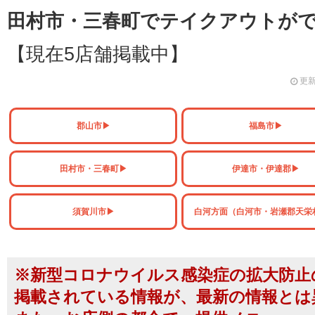
田村市・三春町でテイクアウトが
【現在5店舗掲載中】
更新
郡山市▶
福島市▶
田村市・三春町▶
伊達市・伊達郡▶
須賀川市▶
白河方面（白河市・岩瀬郡天栄
※新型コロナウイルス感染症の拡大防止
掲載されている情報が、最新の情報とは