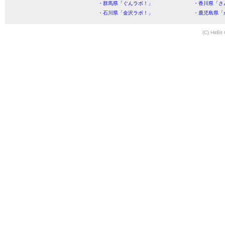
・群馬県「ぐんラボ！」
・香川県「さ
・石川県「金沢ラボ！」
・鹿児島県「
(C) HitBit