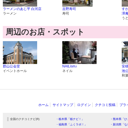
ラーメンのあじ平 白河店
吉野寿司
す
ラーメン
寿司
澤
う
周辺のお店・スポット
郡山公会堂
NAILism♪
安積
イベントホール
ネイル
池
和
ホーム
サイトマップ
ログイン
クチコミ投稿
プラ
全国のクチコミナビ(R)
・栃木県「栃ナビ！」
・熊本県「ひ
・福島県「ふくラボ！」
・新潟県「な