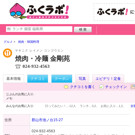
グルメ
焼肉・韓国料理
ヤキニク レイメン コンゴウエン
焼肉・冷麺 金剛苑
024-932-4563
基本情報
クチコミ
クーポン
写真
エビデリ！定食
クチコミを書く
チェックイン
じぶんのお気に入り:
メモ:
みんなのお気に入り:
行ってみたい！…
12人
ランチ…
3人
お気に入り…
1人
全
住所
郡山市池ノ台15-27
024-932-4563