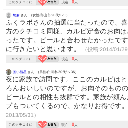
0
このクチコミに
現在：
人
悠麻
さん （女性/郡山市/20代/Lv.1）
ふくラボさんの抽選に当たったので、喜
方のクチコミ同様、カルビ定食のお肉は
ったです。ビールと合わせたかったですが
に行きたいと思います。
（投稿:2014/01/2
0
このクチコミに
現在：
人
蒼い彗星
さん （男性/白河市/30代/Lv.36）
夜に家族で訪問です。ここのカルビはと
ろんおいしいのですが、お肉そのもの
ビールとの相性も抜群です。家族が頼ん
プもついてくるので、かなりお得です
2013/05/31）
0
このクチコミに
現在：
人