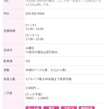
TEL
※お問い合わせの際は「ふくラボ！を見た」とお伝えいた
だければ幸いです。
FAX
024-932-4564
[ランチ]
11:30～14:00
営業時間
[ディナー]
17:00～22:00
火曜日
店休日
※祝日の場合は翌日休み
駐車場
5台
席数
40席(テーブル席、小上がり席)
収容人数
1グループ最大40名様まで収容可能
2,000円 ～
ご予算
[ランチ予算]
700円 ～ 1,300円