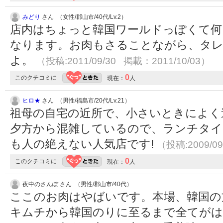
みどり
さん （女性/郡山市/40代/Lv.2）
店内はちょっと韓国ワールドっぽくて何
なります。お肉もさることながら、タレ
よ。
（投稿:2011/09/30 掲載：2011/10/03）
0
このクチコミに
現在：
人
ヒロ★
さん （男性/福島市/20代/Lv.21）
祖母の自宅の近所で、小さいときによく
夕方から混雑しているので、ランチタイ
も人の絶えない人気店です!
（投稿:2009/09
0
このクチコミに
現在：
人
夜中のさんぽ さん （男性/郡山市/40代）
ここのお肉はやばいです。本場、韓国の
キムチから韓国のりに至るまで全てがは