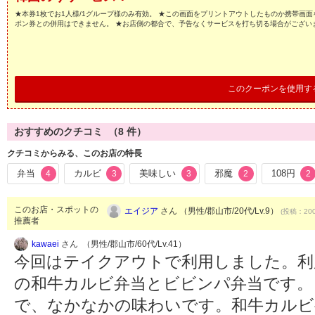
★本券1枚でお1人様/1グループ様のみ有効。 ★この画面をプリントアウトしたものか携帯画
ポン券との併用はできません。 ★お店側の都合で、予告なくサービスを打ち切る場合がござい
このクーポンを使用す
おすすめのクチコミ （
8
件）
クチコミからみる、このお店の特長
弁当
カルビ
美味しい
邪魔
108円
4
3
3
2
2
このお店・スポットの
エイジア
さん （男性/郡山市/20代/Lv.9）
(投稿：200
推薦者
kawaei
さん （男性/郡山市/60代/Lv.41）
今回はテイクアウトで利用しました。利
の和牛カルビ弁当とビビンパ弁当です。
で、なかなかの味わいです。和牛カルビ