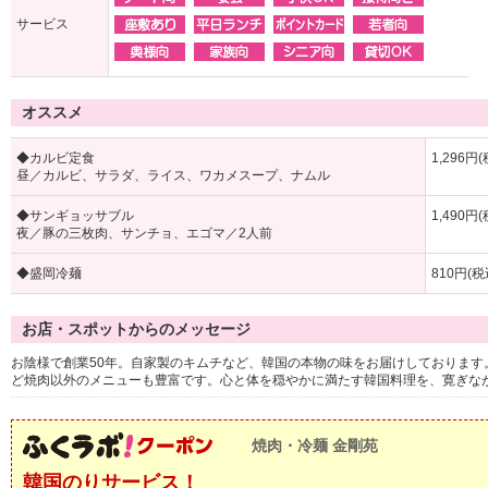
サービス
オススメ
◆カルビ定食
1,296円
昼／カルビ、サラダ、ライス、ワカメスープ、ナムル
◆サンギョッサブル
1,490円
夜／豚の三枚肉、サンチョ、エゴマ／2人前
◆盛岡冷麺
810円(税
お店・スポットからのメッセージ
お陰様で創業50年。自家製のキムチなど、韓国の本物の味をお届けしておりま
ど焼肉以外のメニューも豊富です。心と体を穏やかに満たす韓国料理を、寛ぎな
焼肉・冷麺 金剛苑
韓国のりサービス！