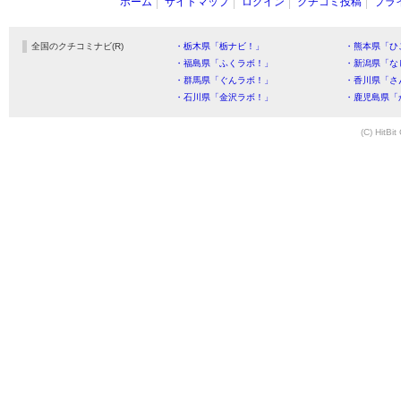
ホーム
サイトマップ
ログイン
クチコミ投稿
プラ
全国のクチコミナビ(R)
・栃木県「栃ナビ！」
・熊本県「ひ
・福島県「ふくラボ！」
・新潟県「な
・群馬県「ぐんラボ！」
・香川県「さ
・石川県「金沢ラボ！」
・鹿児島県「
(C) HitBit