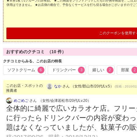
★本券1枚で1グループのみ有効。 ★この画面をプリントアウトしたものか携帯画面を、ご注文
併用はできません。 ★お店側の都合で、予告なくサービスを打ち切る場合がございますのでご
このクーポンを使用す
おすすめのクチコミ （
10
件）
クチコミからみる、このお店の特長
ソフトクリーム
ドリンクバー
嬉しい
部屋
6
3
2
2
このお店・スポットの
なか
さん （女性/郡山市/20代/Lv.5）
(投稿：2010/02
推薦者
めごめご
さん （女性/会津若松市/20代/Lv.20）
全体的に綺麗で広いカラオケ店。フリー
に行ったらドリンクバーの内容が変わっ
題はなくなっていましたが、駄菓子の