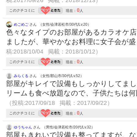
稿:2017/09/26 掲載：2018/12/13）
0
このクチコミに
現在：
人
めごめご
さん （女性/会津若松市/30代/Lv.20）
色々なタイプのお部屋があるカラオケ店
ましたが、華やかなお料理に女子会が
稿:2018/10/04 掲載：2018/10/12）
0
このクチコミに
現在：
人
みらくる
さん （女性/郡山市/30代/Lv.52）
部屋がキレイで設備もしっかりしてま
リームも食べ放題なので、子供たちは何回も
（投稿:2017/09/18 掲載：2017/09/22）
0
このクチコミに
現在：
人
ゆうちゃん
さん （男性/会津若松市/20代/Lv.32）
部屋もきれいで設備も整ってますが、な