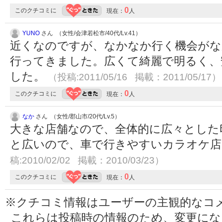
0
このクチコミに
現在：
人
YUNO
さん （女性/会津若松市/40代/Lv.41）
近くなのですが、なかなか行く機会がな
行ってきました。広くて綺麗で明るく、
した。
（投稿:2011/05/16 掲載：2011/05/17）
0
このクチコミに
現在：
人
なか
さん （女性/郡山市/20代/Lv.5）
大きな店舗なので、全体的に広々とした
と広いので、車で行きやすいカラオケ
稿:2010/02/02 掲載：2010/03/23）
0
このクチコミに
現在：
人
※クチコミ情報はユーザーの主観的なコ
これらは投稿時の情報のため、変更に