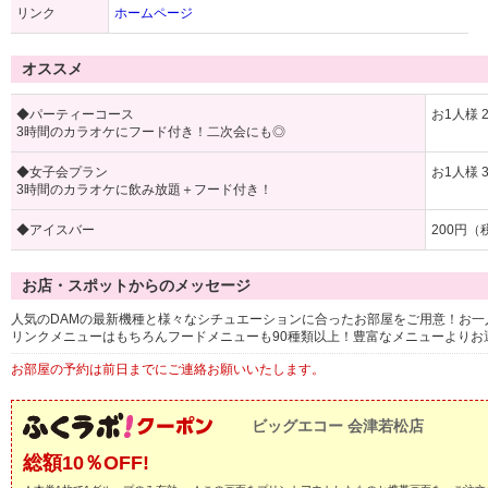
リンク
ホームページ
オススメ
◆パーティーコース
お1人様 2
3時間のカラオケにフード付き！二次会にも◎
◆女子会プラン
お1人様 3
3時間のカラオケに飲み放題＋フード付き！
◆アイスバー
200円（
お店・スポットからのメッセージ
人気のDAMの最新機種と様々なシチュエーションに合ったお部屋をご用意！お
リンクメニューはもちろんフードメニューも90種類以上！豊富なメニューよりお
お部屋の予約は前日までにご連絡お願いいたします。
ビッグエコー 会津若松店
総額10％OFF!