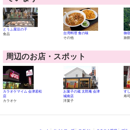
とうふ屋豆の子
台湾料理 食の味
御
食品
その他
旅
周辺のお店・スポット
カラオケマイム 会津若松
お菓子の蔵 太郎庵 会津
す
店
城南店
寿
カラオケ
洋菓子