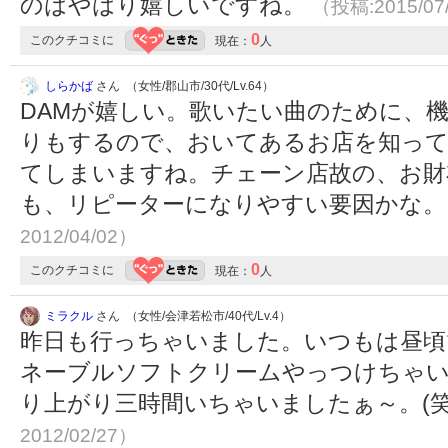
のはやはり嬉しいですね。
（投稿:2015/07
0
このクチコミに
現在：
人
しらかば
さん （女性/郡山市/30代/Lv.64）
DAMが嬉しい。歌いたい曲のために、機
りもするので、おいてあるお店を知っ
てしまいますね。チェーン店故の、お財
も、リピーターになりやすい要因かな
2012/04/02）
0
このクチコミに
現在：
人
ミラクル
さん （女性/会津若松市/40代/Lv.4）
昨日も行っちゃいました。いつもは昼頃
ネーブルソフトクリームやっつけちゃい
り上がり三時間いちゃいましたぁ～。(笑
2012/02/27）