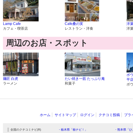
Lamp Cafe
Cafe桑の実
洋菓
カフェ・喫茶店
レストラン・洋食
洋
周辺のお店・スポット
ボ
麺匠 白虎
たい焼き一筋 たっぷり庵
平
ラーメン
和菓子
ボ
ホーム
サイトマップ
ログイン
クチコミ投稿
プラ
全国のクチコミナビ(R)
・栃木県「栃ナビ！」
・熊本県「ひ