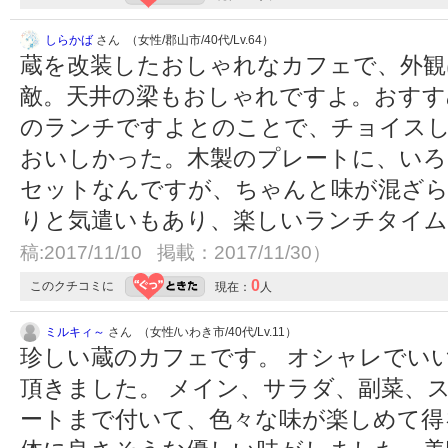
しらかば
さん （女性/郡山市/40代/Lv.64）
蔵を改装したおしゃれなカフェで、外観
敵。天井の梁もおしゃれですよ。おすす
のランチですよとのことで、チョイス
おいしかった。木製のプレートに、い
セットなんですが、ちゃんと味が混ざ
りと気遣いもあり、楽しいランチタイ
稿:2017/11/10 掲載：2017/11/30）
0
このクチコミに
現在：
人
ミルキィ～
さん （女性/いわき市/40代/Lv.11）
珍しい蔵のカフェです。 オシャレでい
頂きました。 メイン、サラダ、副菜、
ートまで付いて、色々な味が楽しめて得