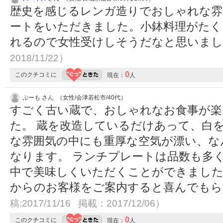
歴史を感じるレンガ造りでおしゃれな雰
ートをいただきました。小鉢料理がたく
れるので女性受けしそうだなと思いま
2018/11/22）
0
このクチコミに
現在：
人
ぷーも さん （女性/会津若松市/40代）
すごく古い蔵で、おしゃれなお食事が楽
た。 蔵を改造しているだけあって、白
な雰囲気の中にも重厚な空気が漂い、な
なります。 ランチプレートは品数も多
中で美味しくいただくことができました
からのお客様をご案内すると喜んでも
稿:2017/11/16 掲載：2017/12/06）
0
このクチコミに
現在：
人