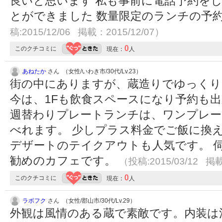
良いと思います 私も事前に電話予約を
とができました 数量限定のランチの予
稿:2015/12/06 掲載：2015/12/07）
0
このクチコミに
現在：
人
あねたか
さん （女性/いわき市/30代/Lv.23）
街の中にありますが、蔵造りでゆっくり
今は、1Fも飲食スペースになり予約も
週替わりプレートランチは、ワンプレー
べれます。 少しプラス料金でご飯に換
デザートのテイクアウトも人気です。 
勧めのカフェです。
（投稿:2015/03/12 掲載
0
このクチコミに
現在：
人
ラボフク
さん （女性/郡山市/30代/Lv.29）
外観は風情のある蔵で素敵です。内装は