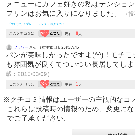
メニューにカフェ好きの私はテンショ
プリンはお気に入りになりました。
（投稿
「エビデリ！プレートランチ」のクチコミ
0
このクチコミに
現在：
人
フラワー
さん （女性/郡山市/20代/Lv.45）
パンが美味しかったですよ(^^)！モチ
も雰囲気が良くてついつい長居してし
載：2015/03/09）
1
このクチコミに
現在：
人
※クチコミ情報はユーザーの主観的なコ
これらは投稿時の情報のため、変更に
でご了承ください。