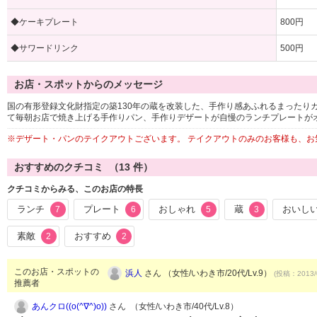
◆ケーキプレート
800円
◆サワードリンク
500円
お店・スポットからのメッセージ
国の有形登録文化財指定の築130年の蔵を改装した、手作り感あふれるまったり
て毎朝お店で焼き上げる手作りパン、手作りデザートが自慢のランチプレートが
※デザート・パンのテイクアウトございます。 テイクアウトのみのお客様も、お
おすすめのクチコミ （
13
件）
クチコミからみる、このお店の特長
ランチ
プレート
おしゃれ
蔵
おいし
7
6
5
3
素敵
おすすめ
2
2
このお店・スポットの
浜人
さん （女性/いわき市/20代/Lv.9）
(投稿：2013/
推薦者
あんクロ((o(^∇^)o))
さん （女性/いわき市/40代/Lv.8）