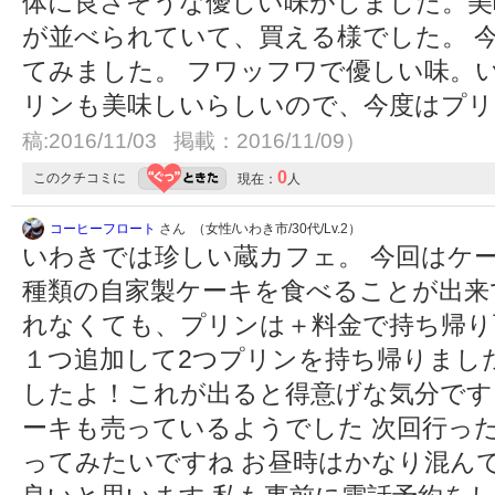
体に良さそうな優しい味がしました。美
が並べられていて、買える様でした。 
てみました。 フワッフワで優しい味。
リンも美味しいらしいので、今度はプ
稿:2016/11/03 掲載：2016/11/09）
0
このクチコミに
現在：
人
コーヒーフロート
さん （女性/いわき市/30代/Lv.2）
いわきでは珍しい蔵カフェ。 今回はケ
種類の自家製ケーキを食べることが出来
れなくても、プリンは＋料金で持ち帰り
１つ追加して2つプリンを持ち帰りまし
したよ！これが出ると得意げな気分です
ーキも売っているようでした 次回行っ
ってみたいですね お昼時はかなり混ん