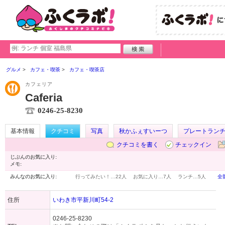
グルメ
カフェ・喫茶
カフェ・喫茶店
カフェリア
Caferia
0246-25-8230
基本情報
クチコミ
写真
秋かふぇすいーつ
プレートラン
クチコミを書く
チェックイン
じぶんのお気に入り:
メモ:
みんなのお気に入り:
行ってみたい！…
22人
お気に入り…
7人
ランチ…
5人
全
住所
いわき市平新川町54-2
0246-25-8230