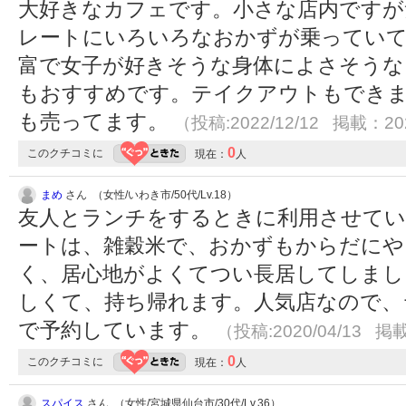
大好きなカフェです。小さな店内ですが
レートにいろいろなおかずが乗っていて
富で女子が好きそうな身体によさそうな
もおすすめです。テイクアウトもでき
も売ってます。
（投稿:2022/12/12 掲載：202
0
このクチコミに
現在：
人
まめ
さん （女性/いわき市/50代/Lv.18）
友人とランチをするときに利用させて
ートは、雑穀米で、おかずもからだにや
く、居心地がよくてつい長居してしまし
しくて、持ち帰れます。人気店なので、
で予約しています。
（投稿:2020/04/13 掲載
0
このクチコミに
現在：
人
スパイス
さん （女性/宮城県仙台市/30代/Lv.36）