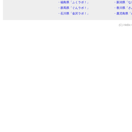
・福島県「ふくラボ！」
・新潟県「な
・群馬県「ぐんラボ！」
・香川県「さ
・石川県「金沢ラボ！」
・鹿児島県「
(C) HitBit