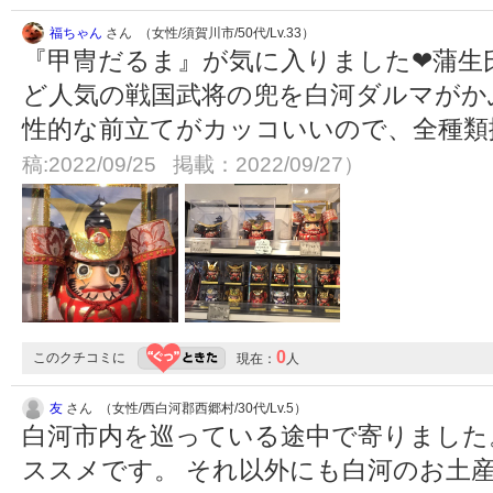
福ちゃん
さん （女性/須賀川市/50代/Lv.33）
『甲冑だるま』が気に入りました❤︎蒲生
ど人気の戦国武将の兜を白河ダルマがか
性的な前立てがカッコいいので、全種
稿:2022/09/25 掲載：2022/09/27）
0
このクチコミに
現在：
人
友
さん （女性/西白河郡西郷村/30代/Lv.5）
白河市内を巡っている途中で寄りました
ススメです。 それ以外にも白河のお土