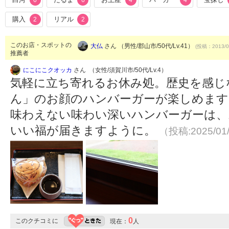
6
6
4
4
購入
リアル
2
2
このお店・スポットの
大仏
さん （男性/郡山市/50代/Lv.41）
(投稿：2013/0
推薦者
にこにこクオッカ
さん （女性/須賀川市/50代/Lv.4）
気軽に立ち寄れるお休み処。歴史を感じ
ん」のお顔のハンバーガーが楽しめます
味わえない味わい深いハンバーガーは、
いい福が届きますように。
（投稿:2025/01
0
このクチコミに
現在：
人