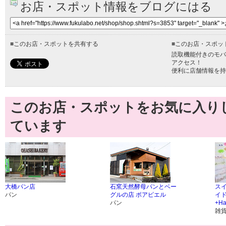
お店・スポット情報をブログにはる
■
このお店・スポットを共有する
■
このお店・スポッ
読取機能付きのモバ
アクセス！
便利に店舗情報を持
このお店・スポットをお気に入り
ています
大橋パン店
石窯天然酵母パンとベー
ス
パン
グルの店 ボアピエル
イ
パン
+Ha
雑