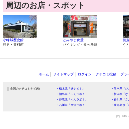
周辺のお店・スポット
小峰城歴史館
とみやま食堂
蕎麦
歴史・資料館
バイキング・食べ放題
う
ホーム
サイトマップ
ログイン
クチコミ投稿
プラ
全国のクチコミナビ(R)
・栃木県「栃ナビ！」
・熊本県「ひ
・福島県「ふくラボ！」
・新潟県「な
・群馬県「ぐんラボ！」
・香川県「さ
・石川県「金沢ラボ！」
・鹿児島県「
(C) HitBit