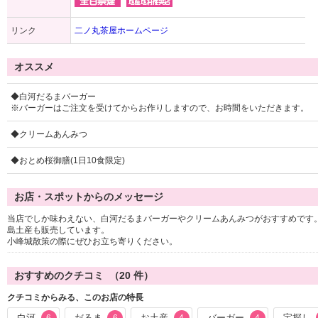
リンク
二ノ丸茶屋ホームページ
オススメ
◆白河だるまバーガー
※バーガーはご注文を受けてからお作りしますので、お時間をいただきます。
◆クリームあんみつ
◆おとめ桜御膳(1日10食限定)
お店・スポットからのメッセージ
当店でしか味わえない、白河だるまバーガーやクリームあんみつがおすすめです
島土産も販売しています。
小峰城散策の際にぜひお立ち寄りください。
おすすめのクチコミ （
20
件）
クチコミからみる、このお店の特長
白河
だるま
お土産
バーガー
宝探し