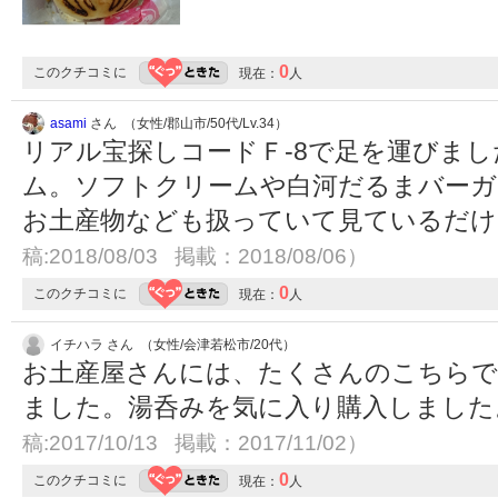
0
このクチコミに
現在：
人
asami
さん （女性/郡山市/50代/Lv.34）
リアル宝探しコードＦ-8で足を運びま
ム。ソフトクリームや白河だるまバー
お土産物なども扱っていて見ているだ
稿:2018/08/03 掲載：2018/08/06）
0
このクチコミに
現在：
人
イチハラ さん （女性/会津若松市/20代）
お土産屋さんには、たくさんのこちらで
ました。湯呑みを気に入り購入しまし
稿:2017/10/13 掲載：2017/11/02）
0
このクチコミに
現在：
人