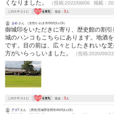
くなりました。
（投稿:2022/08/06 掲載：202
0
このクチコミに
現在：
人
まめ
さん （女性/いわき市/50代/Lv.18）
御城印をいただきに寄り、歴史館の割引
城のハンコもこちらにあります。地酒
です。目の前は、広々としたきれいな芝
方がいらっしいました。
（投稿:2020/09/2
0
このクチコミに
現在：
人
アズ7
さん （男性/茨城県笠間市/40代/Lv.28）