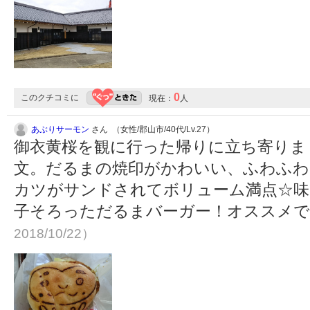
0
このクチコミに
現在：
人
あぶりサーモン
さん （女性/郡山市/40代/Lv.27）
御衣黄桜を観に行った帰りに立ち寄りま
文。だるまの焼印がかわいい、ふわふわ
カツがサンドされてボリューム満点☆味
子そろっただるまバーガー！オススメです
2018/10/22）