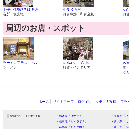
手作り体験ひろば 番匠
和食 くろ沢
な
名所・観光地
お食事処・和食全般
お
周辺のお店・スポット
ラーメン工房 はちべぇ
zakka shop Amie.
名
ラーメン
雑貨・インテリア
堂
と
ホーム
サイトマップ
ログイン
クチコミ投稿
プラ
全国のクチコミナビ(R)
・栃木県「栃ナビ！」
・熊本県「ひ
・福島県「ふくラボ！」
・新潟県「な
・群馬県「ぐんラボ！」
・香川県「さ