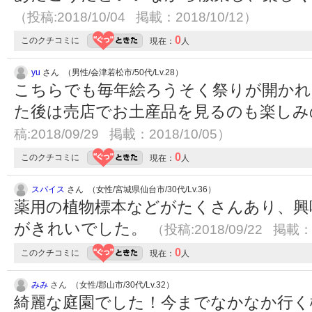
（投稿:2018/10/04 掲載：2018/10/12）
0
このクチコミに
現在：
人
yu
さん （男性/会津若松市/50代/Lv.28）
こちらでも毎年絵ろうそく祭りが開かれ
た後は売店でお土産品を見るのも楽し
稿:2018/09/29 掲載：2018/10/05）
0
このクチコミに
現在：
人
スパイス
さん （女性/宮城県仙台市/30代/Lv.36）
薬用の植物標本などがたくさんあり、興
がきれいでした。
（投稿:2018/09/22 掲載：2
0
このクチコミに
現在：
人
みみ
さん （女性/郡山市/30代/Lv.32）
綺麗な庭園でした！今までなかなか行く