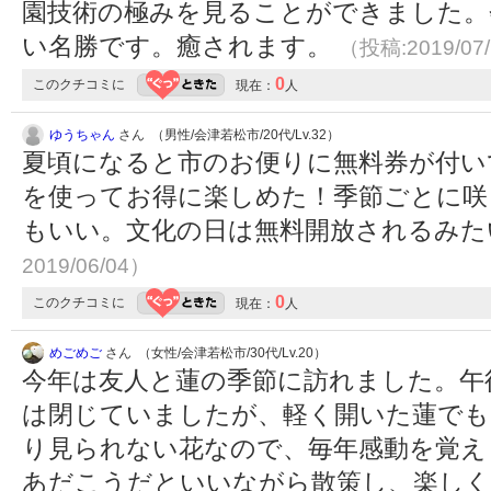
園技術の極みを見ることができました。
い名勝です。癒されます。
（投稿:2019/07
0
このクチコミに
現在：
人
ゆうちゃん
さん （男性/会津若松市/20代/Lv.32）
夏頃になると市のお便りに無料券が付い
を使ってお得に楽しめた！季節ごとに咲
もいい。文化の日は無料開放されるみ
2019/06/04）
0
このクチコミに
現在：
人
めごめご
さん （女性/会津若松市/30代/Lv.20）
今年は友人と蓮の季節に訪れました。午
は閉じていましたが、軽く開いた蓮でも
り見られない花なので、毎年感動を覚え
あだこうだといいながら散策し、楽しく