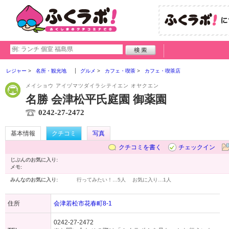
レジャー
名所・観光地
グルメ
カフェ・喫茶
カフェ・喫茶店
メイショウ アイヅマツダイラシテイエン オヤクエン
名勝 会津松平氏庭園 御薬園
0242-27-2472
基本情報
クチコミ
写真
クチコミを書く
チェックイン
じぶんのお気に入り:
メモ:
みんなのお気に入り:
行ってみたい！…
5人
お気に入り…
1人
住所
会津若松市花春町8-1
0242-27-2472