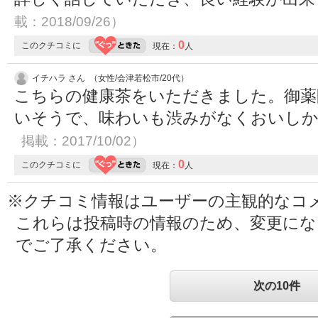
載：2018/09/26）
0
このクチコミに
現在：
人
イチハラ さん （女性/会津若松市/20代）
こちらの健康茶をいただきました。御薬
いそうで、味わいも渋みがなくおいし
掲載：2017/10/02）
0
このクチコミに
現在：
人
※クチコミ情報はユーザーの主観的なコ
これらは投稿時の情報のため、変更に
でご了承ください。
次の10件