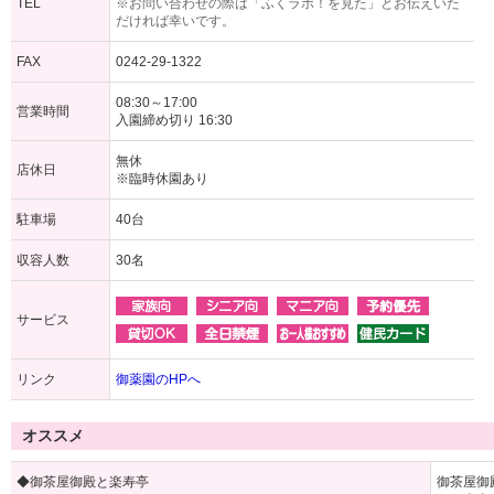
TEL
※お問い合わせの際は「ふくラボ！を見た」とお伝えいた
だければ幸いです。
FAX
0242-29-1322
08:30～17:00
営業時間
入園締め切り 16:30
無休
店休日
※臨時休園あり
駐車場
40台
収容人数
30名
サービス
リンク
御薬園のHPへ
オススメ
◆御茶屋御殿と楽寿亭
御茶屋御