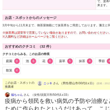
で、楽寿
来ます。
お店・スポットからのメッセージ
3月中旬から11月末まで、御茶屋御殿にて抹茶席をご用意しております。藩主と
※抹茶席は貸室等で営業していない場合がありますので、お問い合わせください
※入園料など詳細はホームページをご覧ください。
おすすめのクチコミ （
32
件）
クチコミからみる、このお店の特長
庭園
池
花
薬草
抹茶
季節
9
6
6
5
4
散策
4
このお店・スポットの
ニッキ
さん （男性/郡山市/30代/Lv.11）
(投稿：2013
推薦者
福ちゃん
さん （女性/須賀川市/50代/Lv.33）
疫病から領民を救い病気の予防や治療な
ために作られたというだけあって、こじ