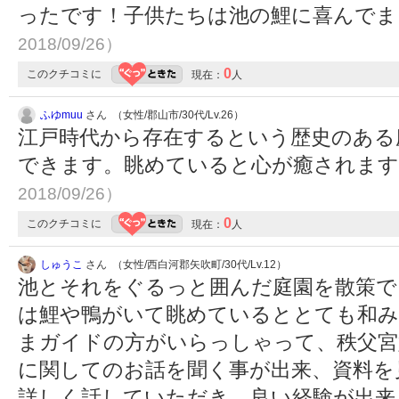
ったです！子供たちは池の鯉に喜んで
2018/09/26）
0
このクチコミに
現在：
人
ふゆmuu
さん （女性/郡山市/30代/Lv.26）
江戸時代から存在するという歴史のある
できます。眺めていると心が癒されま
2018/09/26）
0
このクチコミに
現在：
人
しゅうこ
さん （女性/西白河郡矢吹町/30代/Lv.12）
池とそれをぐるっと囲んだ庭園を散策で
は鯉や鴨がいて眺めているととても和み
まガイドの方がいらっしゃって、秩父宮
に関してのお話を聞く事が出来、資料を
詳しく話していただき、良い経験が出