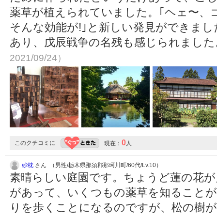
薬草が植えられていました。｢ヘェ〜、
そんな効能が!｣と新しい発見ができま
あり、戊辰戦争の名残も感じられまし
2021/09/24）
0
このクチコミに
現在：
人
砂枕
さん （男性/栃木県那須郡那珂川町/60代/Lv.10）
素晴らしい庭園です。ちょうど蓮の花が
があって、いくつもの薬草を知ることが
りを歩くことになるのですが、松の樹が