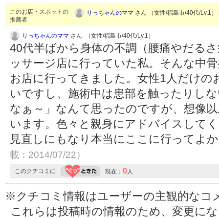
このお店・スポットの
りっちゃんのママ
さん （女性/福島市/40代/Lv.1）
推薦者
りっちゃんのママ
さん （女性/福島市/40代/Lv.1）
40代半ばから身体の不調（腰痛やだる
ッサージ店に行っていた私。そんな中骨
お店に行ってきました。女性1人だけの
いですし、施術中は患部を触ったりしな
なぁ～」なんて思ったのですが、想像以
います。色々と親身にアドバイスしてく
見直しにもなり本当にここに行ってよ
載：2014/07/22）
0
このクチコミに
現在：
人
※クチコミ情報はユーザーの主観的なコ
これらは投稿時の情報のため、変更に