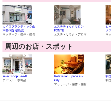
カイロプラクティック山
エステティックサロン
ヒ
本整体院 福島店
FONTE
メ
マッサージ・整体・整骨
エステ・リラク・アロマ
マ
周辺のお店・スポット
select shop Bee-Ⅲ
Relaxation Space eu-
割烹
アパレル・衣料品
kaly
割
マッサージ・整体・整骨