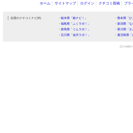
ホーム
サイトマップ
ログイン
クチコミ投稿
プラ
全国のクチコミナビ(R)
・栃木県「栃ナビ！」
・熊本県「ひ
・福島県「ふくラボ！」
・新潟県「な
・群馬県「ぐんラボ！」
・香川県「さ
・石川県「金沢ラボ！」
・鹿児島県「
(C) HitBit