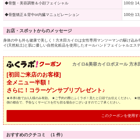
◆骨盤・美容調整＆小顔フェイシャル
100分 14
◆骨盤矯正＆背中or内臓マニュピレーション
100分 1
お店・スポットからのメッセージ
身体の中も外も健康で美しく！方木田カイロは女性専用マンツーマンの駆け込み
イ(天然粘土)と肌に優しい自然化粧品を使用したオールハンドフェイシャルエス
カイロ&美容カイロボヌール 方木
[初回ご来店のお客様]
全メニュー半額！
さらに！コラーゲンサプリプレゼント♪
★本券1枚でお1人様のみ有効。 ★ご予約の際にふくラボ！見たと口頭でお伝えください。 ★
側の都合で、予告なくサービスを打ち切る場合がございますのでご了承ください。
このクーポンを使用す
おすすめのクチコミ （
1
件）