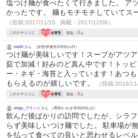
塩つけ麺が食べたくて行きました。 ア
かったです。 麺もモチモチしていてス
（投稿:2017/11/15 掲載：2017/12/06）
0
このクチコミに
現在：
人
iria00
さん （女性/伊達市/20代/Lv.37）
つけ麺が美味しいです！スープがアツア
茹で加減！好みのど真ん中です！トッピ
ー・ネギ・海苔と入っています！あつも
もらえるのが嬉しいです。
（投稿:2016/11
0
このクチコミに
現在：
人
shige_プラッツ
さん （男性/いわき市/50代/Lv.2）
飲んだ後ばかりの訪問でしたが、シラフ
らず美味しいつけ麺でした。 駐車場が
を払って食べての良いと思わせるレベ