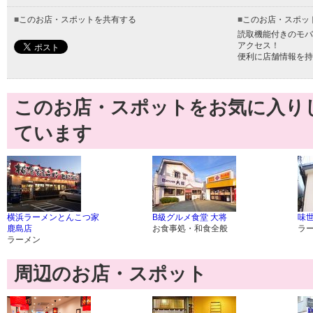
■
このお店・スポットを共有する
■
このお店・スポッ
読取機能付きのモバ
アクセス！
便利に店舗情報を持
このお店・スポットをお気に入り
ています
横浜ラーメンとんこつ家
B級グルメ食堂 大将
味
鹿島店
お食事処・和食全般
ラ
ラーメン
周辺のお店・スポット