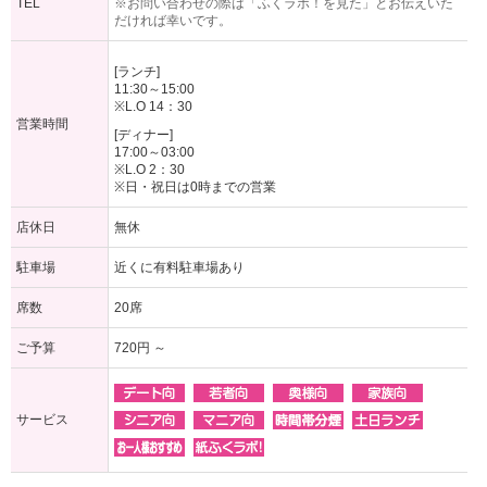
TEL
※お問い合わせの際は「ふくラボ！を見た」とお伝えいた
だければ幸いです。
[ランチ]
11:30～15:00
※L.O 14：30
営業時間
[ディナー]
17:00～03:00
※L.O 2：30
※日・祝日は0時までの営業
店休日
無休
駐車場
近くに有料駐車場あり
席数
20席
ご予算
720円 ～
サービス