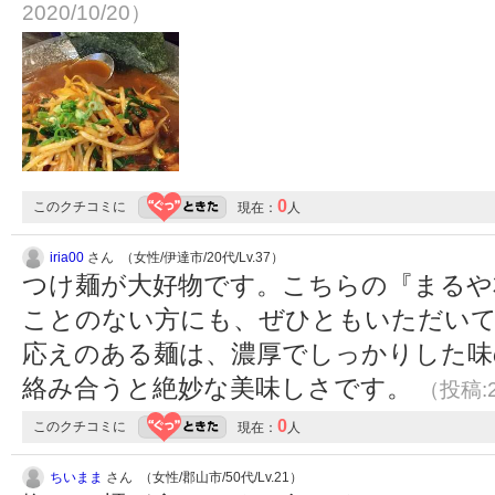
2020/10/20）
0
このクチコミに
現在：
人
iria00
さん （女性/伊達市/20代/Lv.37）
つけ麺が大好物です。こちらの『まるや
ことのない方にも、ぜひともいただいて
応えのある麺は、濃厚でしっかりした味
絡み合うと絶妙な美味しさです。
（投稿:2
0
このクチコミに
現在：
人
ちいまま
さん （女性/郡山市/50代/Lv.21）