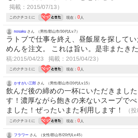
掲載：2015/07/13）
0
このクチコミに
現在：
人
nosaku
さん （男性/郡山市/30代/Lv.7）
ラトブで仕事を終え、昼飯屋を探してい
めんを注文。 これは旨い。是非またき
稿:2015/04/23 掲載：2015/04/23）
0
このクチコミに
現在：
人
かすがい三郎
さん （男性/郡山市/20代/Lv.15）
飲んだ後の締めの一杯にいただきました
す！濃厚ながら飽きの来ないスープでぺ
ました！ぜったいまた利用します！
（投稿
0
このクチコミに
現在：
人
フラワー
さん （女性/郡山市/20代/Lv.45）