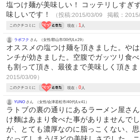
塩つけ麺が美味しい！ コッテリしすぎ
味しいです！
（投稿:2015/03/09 掲載：2015/
1
このクチコミに
現在：
人
ラボフク
さん （女性/郡山市/30代/Lv.29）
オススメの塩つけ麺を頂きました。やは
ンチが効きました。空腹でガッツリ食べ
も割って頂き、最後まで美味しく頂き
2015/03/09）
0
このクチコミに
現在：
人
YUNO
さん （女性/会津若松市/40代/Lv.41）
ラトブの裏の通りにあるラーメン屋さん
け麵はあまり食べた事がありませんでし
が、とても濃厚なのに脂っこくない、思
なってしまうほどの美味しさでした。