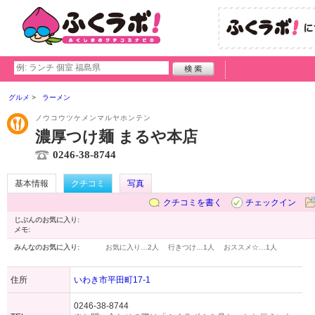
グルメ
ラーメン
ノウコウツケメンマルヤホンテン
濃厚つけ麺 まるや本店
0246-38-8744
基本情報
クチコミ
写真
クチコミを書く
チェックイン
じぶんのお気に入り:
メモ:
みんなのお気に入り:
お気に入り…
2人
行きつけ…
1人
おススメ☆…
1人
住所
いわき市平田町17-1
0246-38-8744