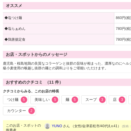
オススメ
◆塩つけ麺
860円(税
◆塩らぁめん
780円(税
◆鶏唐揚定食
780円(税
お店・スポットからのメッセージ
鹿児島・桜島地鶏の良質なコラーゲンと抜群の旨味が相まった、濃厚なのにヘル
級小麦使用の喉越し抜群の麺との調和ぶりをご堪能いただけます。
おすすめのクチコミ （
11
件）
クチコミからみる、このお店の特長
つけ麺
美味しい
麺
スープ
店
5
5
5
3
3
カウンター
2
このお店・スポットの
YUNO
さん （女性/会津若松市/40代/Lv.41）
(投稿：
推薦者