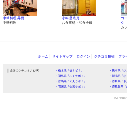
中華料理 昇樹
小料理 彩月
コ
中華料理
お食事処・和食全般
ク
カ
ホーム
サイトマップ
ログイン
クチコミ投稿
プラ
全国のクチコミナビ(R)
・栃木県「栃ナビ！」
・熊本県「ひ
・福島県「ふくラボ！」
・新潟県「な
・群馬県「ぐんラボ！」
・香川県「さ
・石川県「金沢ラボ！」
・鹿児島県「
(C) HitBit