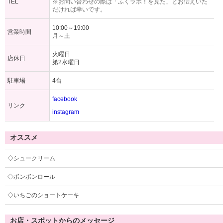
TEL
※お問い合わせの際は「ふくラボ！を見た」とお伝えいた
だければ幸いです。
10:00～19:00
営業時間
月～土
火曜日
店休日
第2水曜日
駐車場
4台
facebook
リンク
instagram
オススメ
◇シュークリーム
◇ボンボンロール
◇いちごのショートケーキ
お店・スポットからのメッセージ