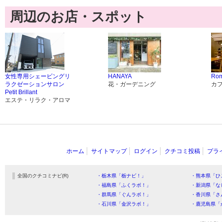
周辺のお店・スポット
女性専用シェービングリ
HANAYA
Rom
ラクゼーションサロン
花・ガーデニング
カ
Petit Brillant
エステ・リラク・アロマ
ホーム
サイトマップ
ログイン
クチコミ投稿
プラ
全国のクチコミナビ(R)
・栃木県「栃ナビ！」
・熊本県「ひ
・福島県「ふくラボ！」
・新潟県「な
・群馬県「ぐんラボ！」
・香川県「さ
・石川県「金沢ラボ！」
・鹿児島県「