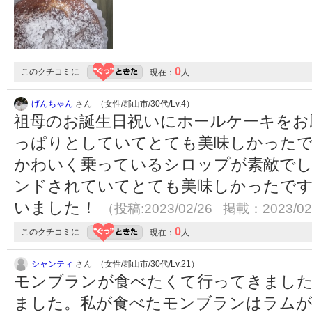
0
このクチコミに
現在：
人
げんちゃん
さん （女性/郡山市/30代/Lv.4）
祖母のお誕生日祝いにホールケーキをお
っぱりとしていてとても美味しかった
かわいく乗っているシロップが素敵で
ンドされていてとても美味しかったです
いました！
（投稿:2023/02/26 掲載：2023/02
0
このクチコミに
現在：
人
シャンティ
さん （女性/郡山市/30代/Lv.21）
モンブランが食べたくて行ってきました
ました。私が食べたモンブランはラムが