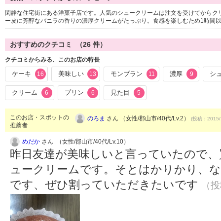
閑静な住宅街にある洋菓子店です。人気のシュークリームは注文を受けてからク
ー皮に芳醇なバニラの香りの濃厚クリームがたっぷり。食感を楽しむため1時間
おすすめのクチコミ （
26
件）
クチコミからみる、このお店の特長
ケーキ
美味しい
モンブラン
濃厚
シ
16
13
11
9
クリーム
プリン
見た目
6
6
5
このお店・スポットの
のろま
さん （女性/郡山市/40代/Lv.2）
(投稿：2015/
推薦者
めだか
さん （女性/郡山市/40代/Lv.10）
昨日友達が美味しいと言っていたので、
ュークリームです。そとはかりかり、
です、ぜひ割っていただきたいです
（投稿