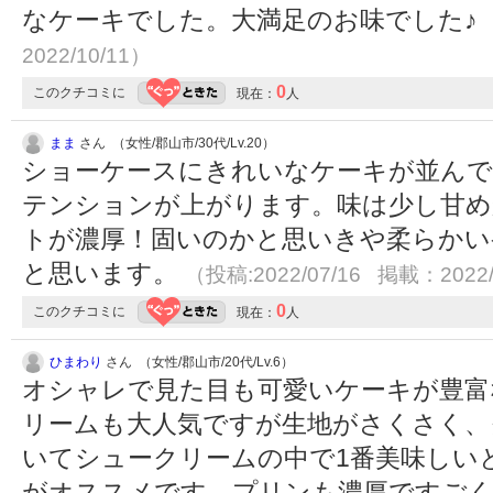
なケーキでした。大満足のお味でした♪
2022/10/11）
0
このクチコミに
現在：
人
まま
さん （女性/郡山市/30代/Lv.20）
ショーケースにきれいなケーキが並ん
テンションが上がります。味は少し甘め
トが濃厚！固いのかと思いきや柔らかい
と思います。
（投稿:2022/07/16 掲載：2022/
0
このクチコミに
現在：
人
ひまわり
さん （女性/郡山市/20代/Lv.6）
オシャレで見た目も可愛いケーキが豊富
リームも大人気ですが生地がさくさく、
いてシュークリームの中で1番美味しい
がオススメです。プリンも濃厚ですご