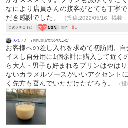
なにより店員さんの接客がとても丁寧で
だき感謝でした。
（投稿:2022/05/16 掲載：2
0
このクチコミに
現在：
人
大仏
さん （男性/郡山市/50代/Lv.41）
お客様への差し入れを求めて初訪問。自
イスし自分用に1個余計に購入して近く
ら大人・男子も好まれるプリンはやはり
ないカラメルソースがいいアクセント
く先方も喜んでいただけただろう。
（投稿