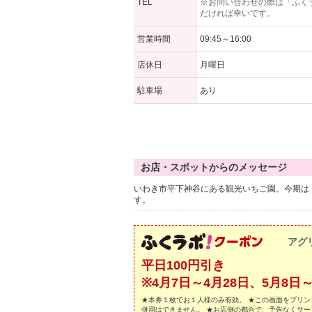
TEL
※お問い合わせの際は「ふく
だければ幸いです。
営業時間
09:45～16:00
店休日
月曜日
駐車場
あり
お店・スポットからのメッセージ
いわき市平下神谷にある観光いちご園。今期は
す。
アグ
平日100円引き
※4月7日～4月28日、5月8
★本券１枚でお１人様のみ有効。 ★この画面をプリン
併用はできません。 ★お店側の都合で、予告なくサ