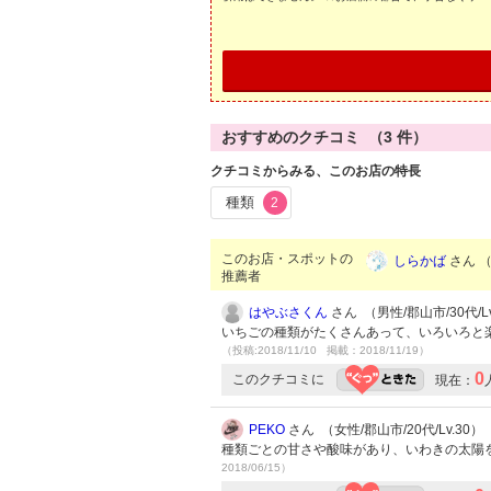
おすすめのクチコミ （
3
件）
クチコミからみる、このお店の特長
種類
2
このお店・スポットの
しらかば
さん （
推薦者
はやぶさくん
さん （男性/郡山市/30代/Lv
いちごの種類がたくさんあって、いろいろと
（投稿:2018/11/10 掲載：2018/11/19）
0
このクチコミに
現在：
PEKO
さん （女性/郡山市/20代/Lv.30）
種類ごとの甘さや酸味があり、いわきの太陽
2018/06/15）