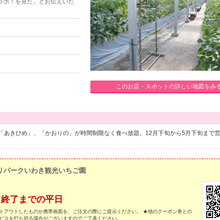
ラボ！を見た」とお伝えいた
このお店・スポットの詳しい地図をみ
「あきひめ」、「かおりの」が時間制限なく食べ放題。12月下旬から5月下旬まで
リパークいわき観光いちご園
日～終了までの平日
トアウトしたものか携帯画面を、ご注文の際にご提示ください。 ★他のクーポン券との
ービスを打ち切る場合がございますのでご了承ください。