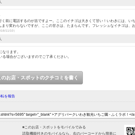
人
）
行く前に電話するのが吉ですよー。ここのイチゴは大きくて甘い！いわきには、い
んまり変わらないですが、ここの甘さは、たまらんです。フレッシュなイチゴは、
16/11/10）
人
になります。
いる場合がございますのでご了承ください。
このお店・スポットのクチコミを書く
移転を報告
■
このお店・スポットをモバイルでみる
読取機能付きのモバイルなら、右のバーコードから簡単に