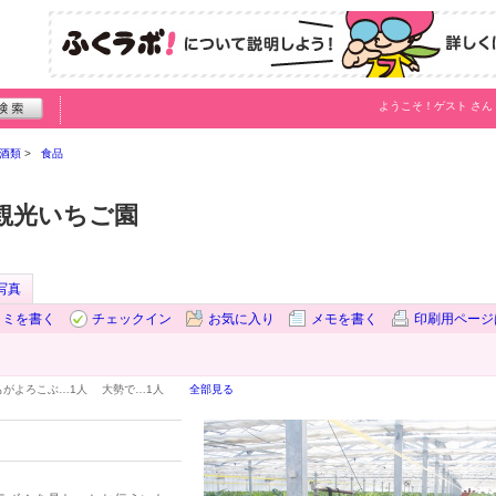
ようこそ！
ゲスト
さん
酒類
食品
観光いちご園
写真
コミを書く
チェックイン
お気に入り
メモを書く
印刷用ページ
もがよろこぶ…
1人
大勢で…
1人
全部見る