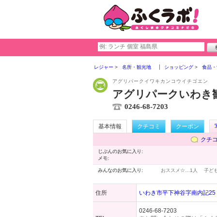
レジャー
名所・観光地
ショッピング
食品・
アグリパークイワキカンコウイチゴエン
アグリパークいわき
0246-68-7203
基本情報
クチコミ
クーポン
クチ
じぶんのお気に入り:
メモ:
みんなのお気に入り:
おススメ☆…
1人
子ど
住所
いわき市平下神谷字南内記25
0246-68-7203