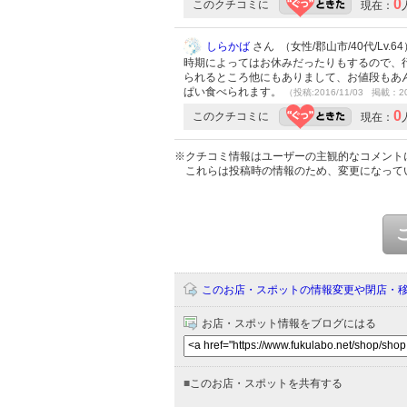
0
このクチコミに
現在：
しらかば
さん （女性/郡山市/40代/Lv.64
時期によってはお休みだったりもするので、
られるところ他にもありまして、お値段もあ
ぱい食べられます。
（投稿:2016/11/03 掲載：20
0
このクチコミに
現在：
※クチコミ情報はユーザーの主観的なコメント
これらは投稿時の情報のため、変更になって
このお店・スポットの情報変更や閉店・
お店・スポット情報をブログにはる
■
このお店・スポットを共有する