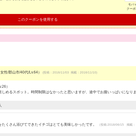
モバ
クーポ
このクーポンを使用する
女性/郡山市/40代/Lv.64）
(投稿：2016/11/03 掲載：2016/11/10)
.26）
楽しめるスポット。時間制限はなかったと思いますが、途中でお腹いっぱいになり
人
をたくさん浴びてできたイチゴはとても美味しかったです。
（投稿:2018/06/15 掲載：