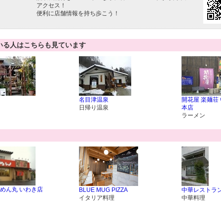
アクセス！
便利に店舗情報を持ち歩こう！
いる人はこちらも見ています
名目津温泉
開花屋 楽麺荘
日帰り温泉
本店
ラーメン
めん丸 いわき店
BLUE MUG PIZZA
中華レストラン
イタリア料理
中華料理