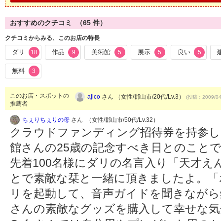
おすすめのクチコミ （
65
件）
クチコミからみる、このお店の特長
ダリ
作品
美術館
展示
良い
18
9
5
5
5
無料
3
このお店・スポットの
ajico
さん （女性/郡山市/20代/Lv.3）
(投稿：2009/04
推薦者
ちぇりちぇりの母
さん （女性/郡山市/50代/Lv.32）
クラウドファンディング招待券を持参し
館さんの25歳の記念すべき日とのこと
先着100名様にダリの名言入り「天才
とで素敵な栞と一緒に頂きましたよ。「
リを起動して、音声ガイドを聞きながら
さんの素敵なグッズを購入して幸せな気分