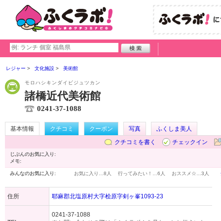
レジャー
文化施設
美術館
モロハシキンダイビジュツカン
諸橋近代美術館
0241-37-1088
基本情報
クチコミ
クーポン
写真
ふくしま美人
クチコミを書く
チェックイン
じぶんのお気に入り:
メモ:
みんなのお気に入り:
お気に入り…
8人
行ってみたい！…
6人
おススメ☆…
3人
住所
耶麻郡北塩原村大字桧原字剣ヶ峯1093-23
0241-37-1088