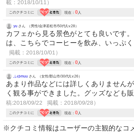
載：2018/10/11）
0
このクチコミに
現在：
人
yu
さん （男性/会津若松市/50代/Lv.28）
カフェから見る景色がとても良いです。
は、こちらでコーヒーを飲み、いっぷ
掲載：2018/10/01）
0
このクチコミに
現在：
人
ふゆmuu
さん （女性/郡山市/30代/Lv.26）
あまり作品などには詳しくありませんが
く観る事ができました。グッズなども
稿:2018/09/22 掲載：2018/09/28）
0
このクチコミに
現在：
人
※クチコミ情報はユーザーの主観的なコ