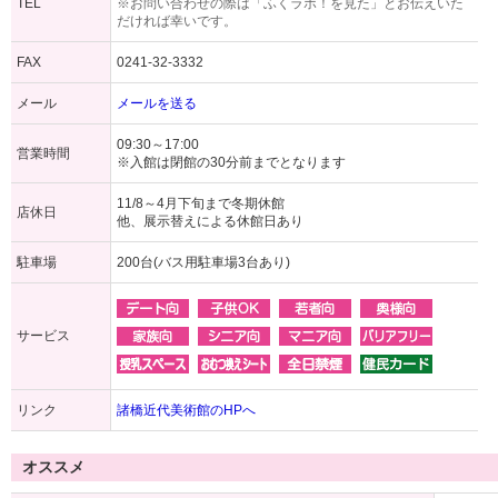
TEL
※お問い合わせの際は「ふくラボ！を見た」とお伝えいた
だければ幸いです。
FAX
0241-32-3332
メール
メールを送る
09:30～17:00
営業時間
※入館は閉館の30分前までとなります
11/8～4月下旬まで冬期休館
店休日
他、展示替えによる休館日あり
駐車場
200台(バス用駐車場3台あり)
サービス
リンク
諸橋近代美術館のHPへ
オススメ