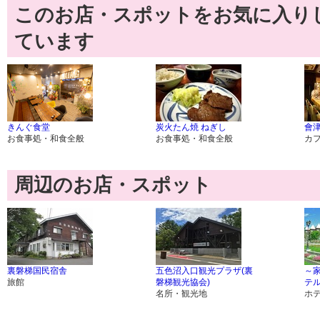
このお店・スポットをお気に入り
ています
きんぐ食堂
炭火たん焼 ねぎし
會
お食事処・和食全般
お食事処・和食全般
カ
周辺のお店・スポット
裏磐梯国民宿舎
五色沼入口観光プラザ(裏
～
旅館
磐梯観光協会)
テ
名所・観光地
ホ