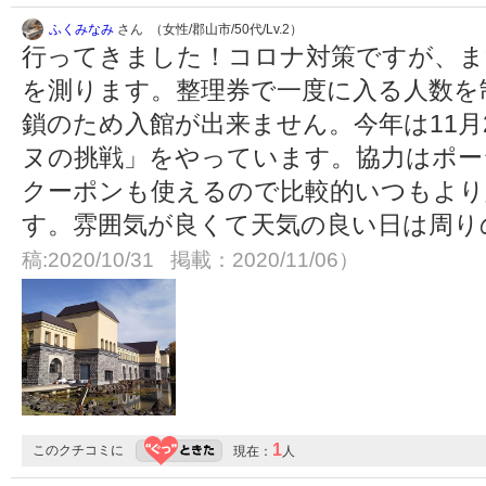
ふくみなみ
さん （女性/郡山市/50代/Lv.2）
行ってきました！コロナ対策ですが、ま
を測ります。整理券で一度に入る人数を
鎖のため入館が出来ません。今年は11月
ヌの挑戦」をやっています。協力はポー
クーポンも使えるので比較的いつもより
す。雰囲気が良くて天気の良い日は周りの
稿:2020/10/31 掲載：2020/11/06）
1
このクチコミに
現在：
人