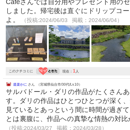
Cafeさんでは自分用やプレゼント用の
しました。帰宅後は直ぐにドリップコー
よ。
（投稿:2024/06/03 掲載：2024/06/04）
1
このクチコミに
現在：
人
道楽かに
さん （宮城県仙台市/30代/Lv.10）
サルバドール・ダリの作品がたくさんあ
す。ダリの作品はひとつひとつが深く、
見ているとあっという間に時間が過ぎて
とは裏腹に、作品への真摯な情熱の対比
（投稿:2024/03/27 掲載：2024/03/28）