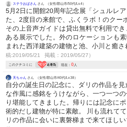
ステラおばさん
さん （女性/郡山市/50代/Lv.4）
5月2日に開館20周年記念展「シュルレ
た、2度目の来館で、ふくラボ！のクーポ
その上音声ガイドは貸出無料で利用でき
ある展示でした。外のロケーションも素
まれた西洋建築の建物と池、小川と癒さ
稿:2019/05/21 掲載：2019/05/27）
0
このクチコミに
現在：
人
天ちゃん
さん （女性/郡山市/40代/Lv.38）
自分の誕生日の記念に、ダリの作品を見
な作風に感銘をうけながら、一つ一つの
り堪能してきました。帰りには記念にポ
術的だし建物が特に素敵。 川も流れてて
リの作品に会いに裏磐梯まで来てほし