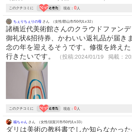
0
このクチコミに
現在：
人
ちぇりちぇりの母
さん （女性/郡山市/50代/Lv.32）
諸橋近代美術館さんのクラウドファンデ
御礼状&招待券、かわいい返礼品が届き
念の年を迎えるそうです。修復を終えた
行きたいです。
（投稿:2024/01/19 掲載：202
0
このクチコミに
現在：
人
福ちゃん
さん （女性/須賀川市/50代/Lv.33）
ダリは美術の教科書でしか知らなかった