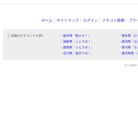
ホーム
サイトマップ
ログイン
クチコミ投稿
プラ
全国のクチコミナビ(R)
・栃木県「栃ナビ！」
・熊本県「ひ
・福島県「ふくラボ！」
・新潟県「な
・群馬県「ぐんラボ！」
・香川県「さ
・石川県「金沢ラボ！」
・鹿児島県「
(C) HitBit