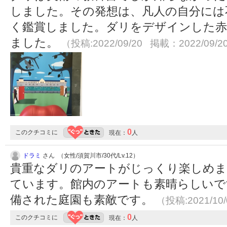
しました。その発想は、凡人の自分には
く鑑賞しました。ダリをデザインした赤
ました。
（投稿:2022/09/20 掲載：2022/09/2
0
このクチコミに
現在：
人
ドラミ
さん （女性/須賀川市/30代/Lv.12）
貴重なダリのアートがじっくり楽しめま
ています。館内のアートも素晴らしいで
備された庭園も素敵です。
（投稿:2021/10
0
このクチコミに
現在：
人