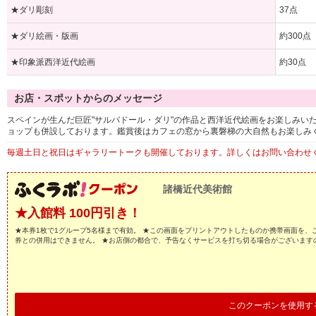
★ダリ彫刻
37点
★ダリ絵画・版画
約300点
★印象派西洋近代絵画
約30点
お店・スポットからのメッセージ
スペインが生んだ巨匠"サルバドール・ダリ"の作品と西洋近代絵画をお楽しみい
ョップも併設しております。鑑賞後はカフェの窓から裏磐梯の大自然もお楽しみ
毎週土日と祝日はギャラリートークも開催しております。詳しくはお問い合わせ
諸橋近代美術館
★入館料 100円引き！
★本券1枚で1グループ5名様まで有効。 ★この画面をプリントアウトしたものか携帯画面を、
券との併用はできません。 ★お店側の都合で、予告なくサービスを打ち切る場合がございます
このクーポンを使用す