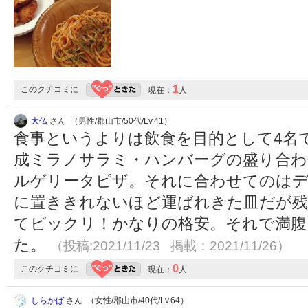
1
このクチコミに
現在：
人
大仏
さん （男性/郡山市/50代/Lv.41）
食事というよりは飲食を目的として4名
成ミラノサラミ・ハンバーグの盛り合わ
ルゲリータピザ。それに合わせてのは
に置ききれないほど運ばれきた皿だが残
てビックリ！かなりの格安。それで満腹
た。
（投稿:2021/11/23 掲載：2021/11/26）
0
このクチコミに
現在：
人
しらかば
さん （女性/郡山市/40代/Lv.64）