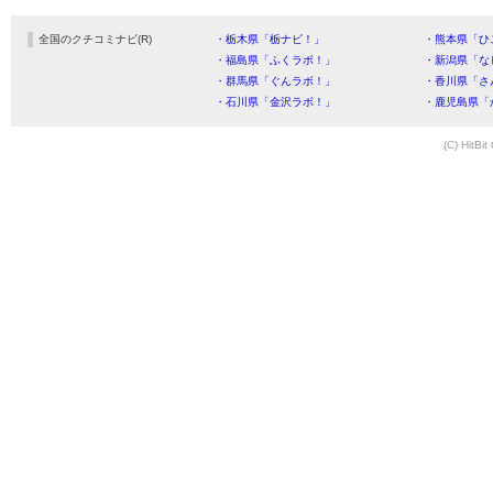
全国のクチコミナビ(R)
・栃木県「栃ナビ！」
・熊本県「ひ
・福島県「ふくラボ！」
・新潟県「な
・群馬県「ぐんラボ！」
・香川県「さ
・石川県「金沢ラボ！」
・鹿児島県「
(C) HitBit