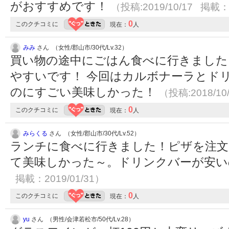
がおすすめです！
（投稿:2019/10/17 掲載：2
0
このクチコミに
現在：
人
みみ
さん （女性/郡山市/30代/Lv.32）
買い物の途中にごはん食べに行きました
やすいです！ 今回はカルボナーラとド
のにすごい美味しかった！
（投稿:2018/10
0
このクチコミに
現在：
人
みらくる
さん （女性/郡山市/30代/Lv.52）
ランチに食べに行きました！ピザを注文
て美味しかった～。ドリンクバーが安
掲載：2019/01/31）
0
このクチコミに
現在：
人
yu
さん （男性/会津若松市/50代/Lv.28）