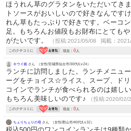
ほうれん草のグラタンをいただいてき
トソースがおいしいので好きなんです
れん草もたっぷりで好きです。ベーコン
足。もちろんお値段もお財布にとてもや
がたいです。
（投稿:2021/05/08 掲載：2021/
0
このクチコミに
現在：
人
キウイ姫
さん （女性/宮城県仙台市/30代/Lv.24）
ランチに訪問しました。ランチメニュ
ーグをチョイス☆ライス、スープ、ドリ
コインでランチが食べられるのは嬉しい(*
もちろん美味しいのです♪
（投稿:2020/02/
0
このクチコミに
現在：
人
ちぇりちぇりの母
さん （女性/郡山市/40代/Lv.32）
税込500円のワンコインランチは9種類