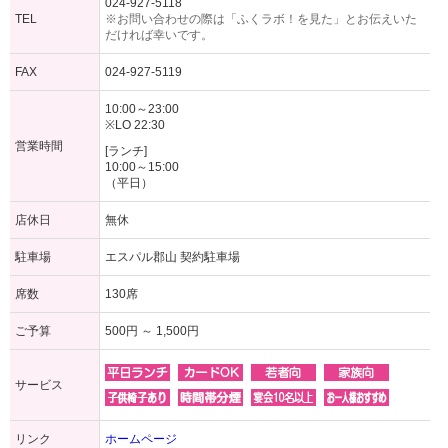
024-927-5118
TEL
※お問い合わせの際は「ふくラボ！を見た」とお伝えいた
だければ幸いです。
FAX
024-927-5119
10:00～23:00
※LO 22:30
営業時間
[ランチ]
10:00～15:00
（平日）
店休日
無休
駐車場
エスパル郡山 契約駐車場
席数
130席
ご予算
500円 ～ 1,500円
サービス
リンク
ホームページ