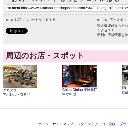
■
このお店・スポットを共有する
■
このお店・スポッ
読取機能付きのモバ
アクセス！
便利に店舗情報を持
周辺のお店・スポット
郡
China Dining 美味餐庁
アカクラ
食
中華料理
アパレル・衣料品
ホーム
サイトマップ
ログイン
クチコミ投稿
プラ