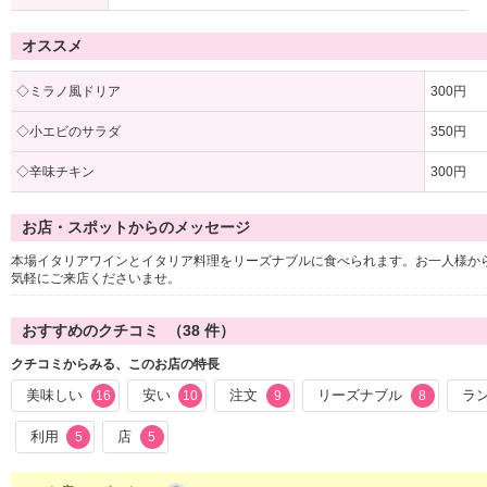
オススメ
◇ミラノ風ドリア
300円
◇小エビのサラダ
350円
◇辛味チキン
300円
お店・スポットからのメッセージ
本場イタリアワインとイタリア料理をリーズナブルに食べられます。お一人様か
気軽にご来店くださいませ。
おすすめのクチコミ （
38
件）
クチコミからみる、このお店の特長
美味しい
安い
注文
リーズナブル
ラ
16
10
9
8
利用
店
5
5