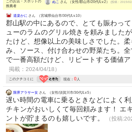
このお店・スポットの
ぬこ
さん （女性/郡山市/20代/Lv.2）
(投稿：2015/02
推薦者
道楽かに
さん （宮城県仙台市/30代/Lv.10）
郡山駅の中にあるので、とても賑わって
ューのラムのグリル焼きを頼みましたが
たけど、想像以上の美味しさでした。柔
み、ソース、付け合わせの野菜たち。全
で一番高額だけど、リピートする価値
掲載：2024/04/18）
0
このクチコミに
現在：
人
限界アラサー女
さん （女性/須賀川市/30代/Lv.5）
遅い時間の電車に乗るときなどによく利
チキンがおいしくて毎回頼みます！ エキ
ントが貯まるのも嬉しいです。
（投稿:202