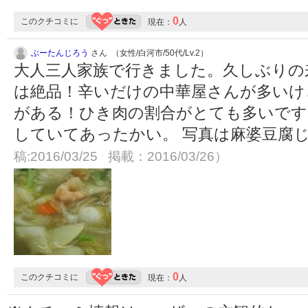
0
このクチコミに
現在：
人
ぶーたんじろう
さん （女性/白河市/50代/Lv.2）
大人三人家族で行きました。久しぶりの
は絶品！辛いだけの中華屋さんが多いけ
がある！ひき肉の割合がとても多いです
していてあったかい。 写真は麻婆豆腐
稿:2016/03/25 掲載：2016/03/26）
0
このクチコミに
現在：
人