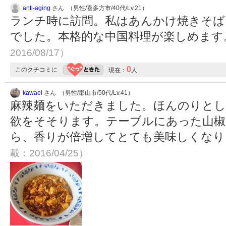
anti-aging
さん （男性/喜多方市/40代/Lv.21）
ランチ時に訪問。私はあんかけ焼きそば
でした。本格的な中国料理が楽しめま
2016/08/17）
0
このクチコミに
現在：
人
kawaei
さん （男性/郡山市/50代/Lv.41）
麻辣麺をいただきました。ほんのりとし
欲をそそります。テーブルにあった山椒
ら、香りが倍増してとても美味しくな
載：2016/04/25）