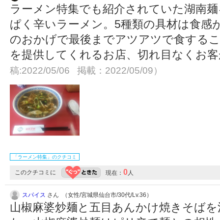
ラーメン特集でも紹介されていた湖南麺
ぱく辛いラーメン。5種類の具材は食感
のおかげで最後までアツアツで食するこ
を提供してくれるお店、切れ目なくお
稿:2022/05/06 掲載：2022/05/09）
「ラーメン特集」のクチコミ
0
このクチコミに
現在：
人
スパイス
さん （女性/宮城県仙台市/30代/Lv.36）
山椒麻婆炒麺と五目あんかけ焼きそばを