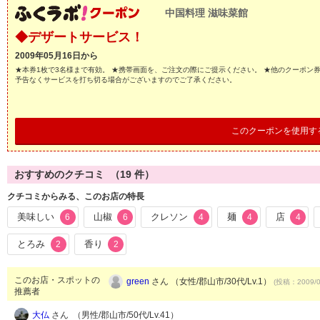
中国料理 滋味菜館
◆デザートサービス！
2009年05月16日から
★本券1枚で3名様まで有効。 ★携帯画面を、ご注文の際にご提示ください。 ★他のクーポン
予告なくサービスを打ち切る場合がございますのでご了承ください。
このクーポンを使用す
おすすめのクチコミ （
19
件）
クチコミからみる、このお店の特長
美味しい
山椒
クレソン
麺
店
6
6
4
4
4
とろみ
香り
2
2
このお店・スポットの
green
さん （女性/郡山市/30代/Lv.1）
(投稿：2009/0
推薦者
大仏
さん （男性/郡山市/50代/Lv.41）