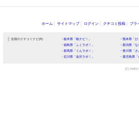
ホーム
サイトマップ
ログイン
クチコミ投稿
プラ
全国のクチコミナビ(R)
・栃木県「栃ナビ！」
・熊本県「ひ
・福島県「ふくラボ！」
・新潟県「な
・群馬県「ぐんラボ！」
・香川県「さ
・石川県「金沢ラボ！」
・鹿児島県「
(C) HitBit