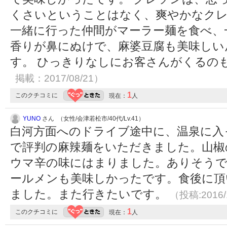
くさいということはなく、爽やかなク
一緒に行った仲間がマーラー麺を食べ、
香りが鼻にぬけで、麻婆豆腐も美味しい
す。 ひっきりなしにお客さんがくるの
掲載：2017/08/21）
1
このクチコミに
現在：
人
YUNO
さん （女性/会津若松市/40代/Lv.41）
白河方面へのドライブ途中に、温泉に入
で評判の麻辣麺をいただきました。山椒
ウマ辛の味にはまりました。ありそうで
ールメンも美味しかったです。食後に頂
ました。また行きたいです。
（投稿:2016/
1
このクチコミに
現在：
人