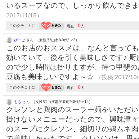
いるスープなので、しっかり飲んでき
2017/11/15）
0
このクチコミに
現在：
人
びーご
さん （女性/郡山市/40代/Lv.3）
このお店のおススメは、なんと言っても
効いていて、後を引く美味しさです♪ 
ので少し時間は掛りますが、待つ甲斐の
豆腐も美味しいですよ～☆
（投稿:2017/10
0
このクチコミに
現在：
人
もも
さん （女性/西白河郡矢吹町/40代/Lv.14）
クレソンと鶏肉のスーラー麺をいただい
掛けないメニューだったので、興味津々
のスープにクレソン、細切りの鶏ムネ肉
で美味しかったです。 クレソンは、思