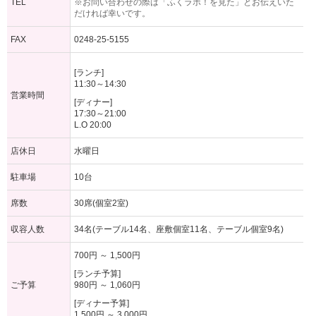
TEL
※お問い合わせの際は「ふくラボ！を見た」とお伝えいた
だければ幸いです。
FAX
0248-25-5155
[ランチ]
11:30～14:30
営業時間
[ディナー]
17:30～21:00
L.O 20:00
店休日
水曜日
駐車場
10台
席数
30席(個室2室)
収容人数
34名(テーブル14名、座敷個室11名、テーブル個室9名)
700円 ～ 1,500円
[ランチ予算]
ご予算
980円 ～ 1,060円
[ディナー予算]
1,500円 ～ 3,000円