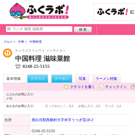
グルメ
中華
中華料理
チュウゴクリョウリ ジミサイカン
中国料理 滋味菜館
0248-25-5155
基本情報
クチコミ
クーポン
写真
ラーメン特集
クチコミを書く
チェックイン
じぶんのお気に入り:
メモ:
みんなのお気に入り:
行ってみたい！…
6人
お気に入り…
3人
ランチ…
1人
住所
西白河郡西郷村大字米字うつぎ窪18-2
0248-25-5155