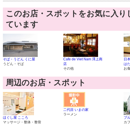
このお店・スポットをお気に入り
ています
そば・うどん くに屋
Cafe de Viet Nam 澤上商
日
うどん・そば
店
は
その他
お
周辺のお店・スポット
二代目 いまの家
ラーメン
ほぐし屋 こころ
ブル
マッサージ・整体・整骨
カ