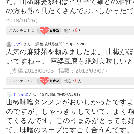
た。山椒麻婆炒麺はピリ辛で麺との相性
の方も熱々具だくさんでおいしかった
2018/10/26）
0
このクチコミに
現在：
人
アズ7
さん （男性/茨城県笠間市/40代/Lv.28）
人気の麻辣麺を頼みましたよ。 山椒が
いですね～。 麻婆豆腐も絶対美味しい
（投稿:2018/03/05 掲載：2018/03/07）
0
このクチコミに
現在：
人
しらかば
さん （女性/郡山市/40代/Lv.64）
山椒味噌タンメンがおいしかったですよ
のですが、しゃっきりしていて、よく噛
てくるんです。このうまみがとっても
て、味噌のスープにすごく合うんです。