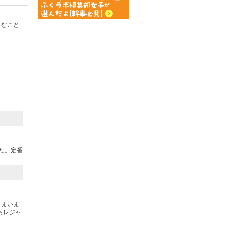
しむこと
た。定番
しまいま
もレジャ