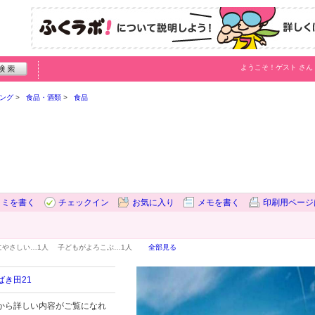
ようこそ！
ゲスト
さん
ング
食品・酒類
食品
コミを書く
チェックイン
お気に入り
メモを書く
印刷用ページ
にやさしい…
1人
子どもがよろこぶ…
1人
全部見る
き田21
から詳しい内容がご覧になれ