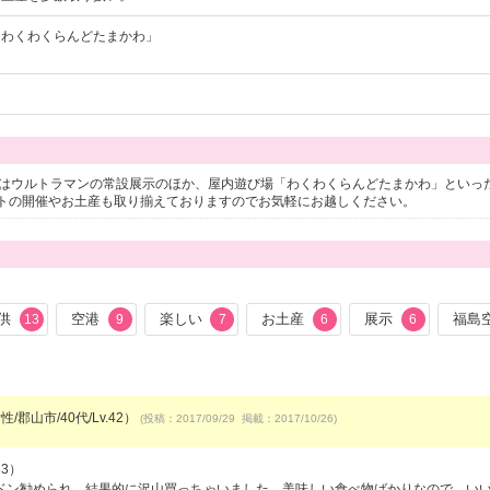
「わくわくらんどたまかわ」
！
にはウルトラマンの常設展示のほか、屋内遊び場「わくわくらんどたまかわ」といっ
トの開催やお土産も取り揃えておりますのでお気軽にお越しください。
供
空港
楽しい
お土産
展示
福島
13
9
7
6
6
/郡山市/40代/Lv.42）
(投稿：2017/09/29 掲載：2017/10/26)
33）
ドン勧められ、結果的に沢山買っちゃいました。美味しい食べ物ばかりなので、い