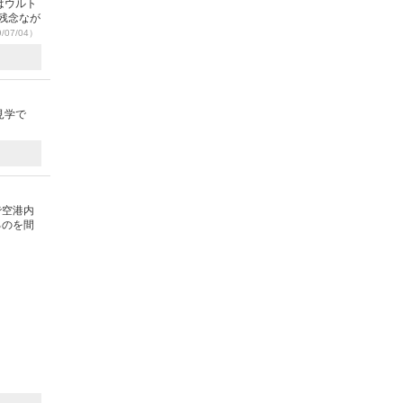
はウルト
残念なが
/07/04）
見学で
で空港内
るのを間