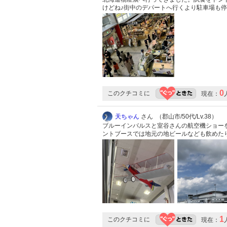
けどね♪街中のデパートへ行くより駐車場も
0
このクチコミに
現在：
天ちゃん
さん （郡山市/50代/Lv.38）
ブルーインパルスと室谷さんの航空機ショー
ントブースでは地元の地ビールなども飲めた
1
このクチコミに
現在：