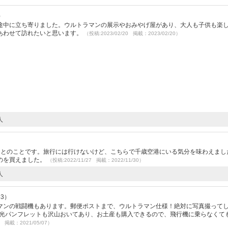
）
途中に立ち寄りました。ウルトラマンの展示やおみやげ屋があり、大人も子供も楽
あわせて訪れたいと思います。
（投稿:2023/02/20 掲載：2023/02/20）
人
目とのことです。旅行には行けないけど、こちらで千歳空港にいる気分を味わえまし
のを買えました。
（投稿:2022/11/27 掲載：2022/11/30）
人
33）
マンの戦闘機もあります。郵便ポストまで、ウルトラマン仕様！絶対に写真撮って
。観光パンフレットも沢山おいてあり、お土産も購入できるので、飛行機に乗らなくて
9 掲載：2021/05/07）