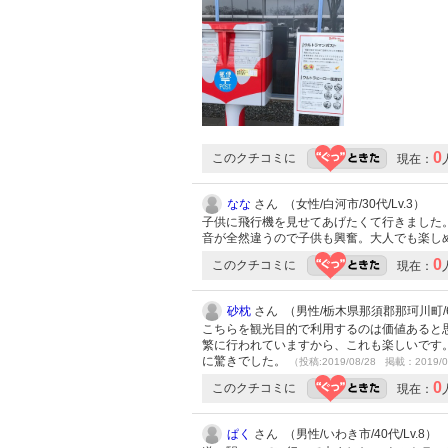
0
このクチコミに
現在：
なな
さん （女性/白河市/30代/Lv.3）
子供に飛行機を見せてあげたくて行きました
音が全然違うので子供も興奮。大人でも楽し
0
このクチコミに
現在：
砂枕
さん （男性/栃木県那須郡那珂川町/60
こちらを観光目的で利用するのは価値あると
繁に行われていますから、これも楽しいです
に驚きでした。
（投稿:2019/08/28 掲載：2019/0
0
このクチコミに
現在：
ぱく
さん （男性/いわき市/40代/Lv.8）