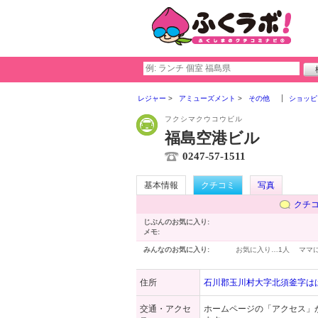
レジャー
アミューズメント
その他
ショッピ
フクシマクウコウビル
福島空港ビル
0247-57-1511
基本情報
クチコミ
写真
クチ
じぶんのお気に入り:
メモ:
みんなのお気に入り:
お気に入り…
1人
ママ
住所
石川郡玉川村大字北須釜字はば
交通・アクセ
ホームページの「アクセス」