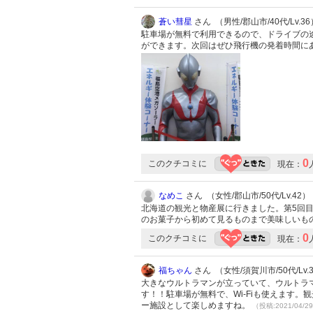
蒼い彗星
さん （男性/郡山市/40代/Lv.36
駐車場が無料で利用できるので、ドライブの
ができます。次回はぜひ飛行機の発着時間に
0
このクチコミに
現在：
なめこ
さん （女性/郡山市/50代/Lv.42）
北海道の観光と物産展に行きました。第5回
のお菓子から初めて見るものまで美味しいも
0
このクチコミに
現在：
福ちゃん
さん （女性/須賀川市/50代/Lv.
大きなウルトラマンが立っていて、ウルトラ
す！！駐車場が無料で、Wi-Fiも使えます
ー施設として楽しめますね。
（投稿:2021/04/2