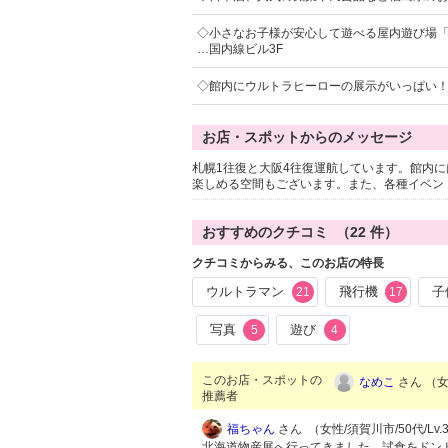
◇小さなお子様が安心して遊べる屋内遊び場
…国内線ビル3F
◇館内にウルトラヒーローの展示がいっぱい
お店・スポットからのメッセージ
札幌1往復と大阪4往復運航しています。館内
楽しめる空間もございます。また、各種イベン
おすすめのクチコミ （
22
件）
クチコミからみる、このお店の特長
ウルトラマン
飛行機
子
21
17
写真
遊び
5
4
このお店・スポットの
なめこ
さん （女性
推薦者
福ちゃん
さん （女性/須賀川市/50代/Lv.
北海道物産展へ行ってきました。試食をドン