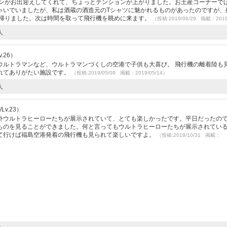
マンがお出迎えしてくれて、ちょっとテンションが上がりました。お土産コーナーで
ゃいでいましたが、私は酒蔵の酒造元のTシャツに魅かれるものがあったのですが、
て帰りました。次は時間を取って飛行機を眺めに来ます。
（投稿:2019/06/29 掲載：2019
人
.26）
ウルトラマンなど、ウルトラマンづくしの空港で子供も大喜び。 飛行機の離着陸も
れてありがたい施設です。
（投稿:2019/05/09 掲載：2019/05/14）
人
Lv.23）
外ウルトラヒーローたちが展示されていて、とても楽しかったです。平日だったの
ものを見ることができました。何と言ってもウルトラヒーローたちが展示されてい
て行けば福島空港発着の飛行機も見られて楽しいですよ。
（投稿:2018/10/31 掲載：