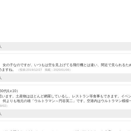
人
。 女の子なのですが、いつもは空を見上げてる飛行機とは違い、間近で見られるた
めますね。
（投稿:2019/12/27 掲載：2020/01/06）
人
代/Lv.10）
思います。土産物はほとんど網羅しているし、レストラン等食事もできます。イベ
。 何よりも地元の雄「ウルトラマン～円谷英二」です。空港内はウルトラマン模様
9/02）
人