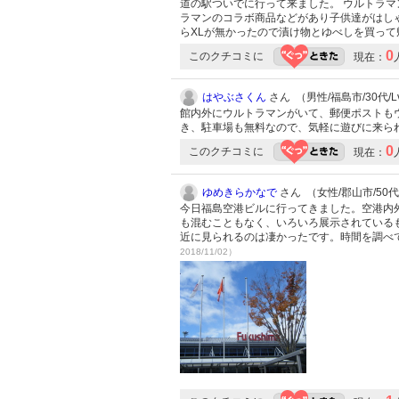
道の駅ついでに行って来ました。 ウルトラ
ラマンのコラボ商品などがあり子供達がはし
らXLが無かったので漬け物とゆべしを買っ
0
このクチコミに
現在：
はやぶさくん
さん （男性/福島市/30代/Lv
館内外にウルトラマンがいて、郵便ポストも
き、駐車場も無料なので、気軽に遊びに来ら
0
このクチコミに
現在：
ゆめきらかなで
さん （女性/郡山市/50代/
今日福島空港ビルに行ってきました。空港内
も混むこともなく、いろいろ展示されている
近に見られるのは凄かったです。時間を調べ
2018/11/02）