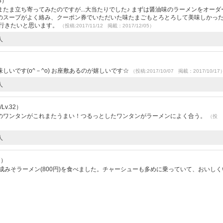
3）
たま立ち寄ってみたのですが...大当たりでした♪ まずは醤油味のラーメンをオーダ
のスープがよく絡み、クーポン券でいただいた味たまごもとろとろして美味しかった
た行きたいと思います。
（投稿:2017/11/12 掲載：2017/12/05）
人
いです(o^－^o) お座敷あるのが嬉しいです☆
（投稿:2017/10/07 掲載：2017/10/17
人
v.32）
のワンタンがこれまたうまい！つるっとしたワンタンがラーメンによく合う。
（投
人
7）
成みそラーメン(800円)を食べました。チャーシューも多めに乗っていて、おいし