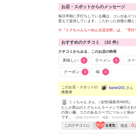
お店・スポットからのメッセージ
毎日早朝に手打ちしている麺は、コシがありツ
変えて提供しています。こだわった自慢の麺と
※『トクちゃんらーめん分店次郎』は、『手打
おすすめのクチコミ （
22
件）
クチコミからみる、このお店の特長
美味しい
ラーメン
スー
6
5
クーポン
味
3
3
このお店・スポットの
kaisei201
さん （
推薦者
くぅちゃん さん （女性/福島市/40代）
たしか郡山のトクちゃんラーメンで修行された
の良い麺、コクのあるスープにツルッと病みつ
です。
（投稿:2023/02/07 掲載：2023/02/08）
0
このクチコミに
現在：