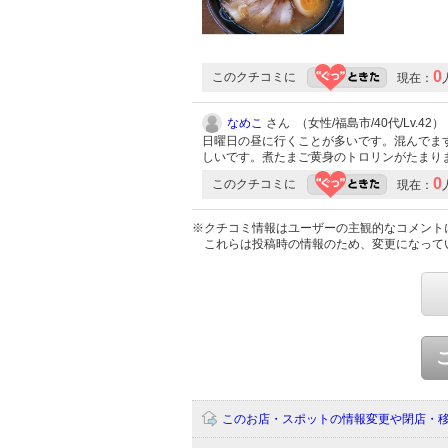
0
このクチコミに
現在：
なめこ
さん （女性/福島市/40代/Lv.42）
日曜日の昼に行くことが多いです。混んでま
しいです。煮たまご黄身のトロリンがたまり
0
このクチコミに
現在：
※クチコミ情報はユーザーの主観的なコメント
これらは投稿時の情報のため、変更になって
このお店・スポットの情報変更や閉店・