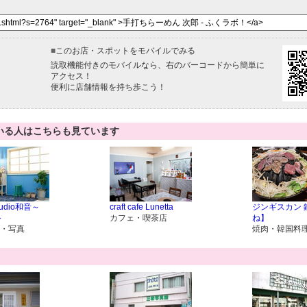
■
このお店・スポットをモバイルでみる
読取機能付きのモバイルなら、右のバーコードから簡単に
アクセス！
便利に店舗情報を持ち歩こう！
いる人はこちらも見ています
Studio和音～
craft cafe Lunetta
ジンギスカン 
～
カフェ・喫茶店
ね】
・写真
焼肉・韓国料