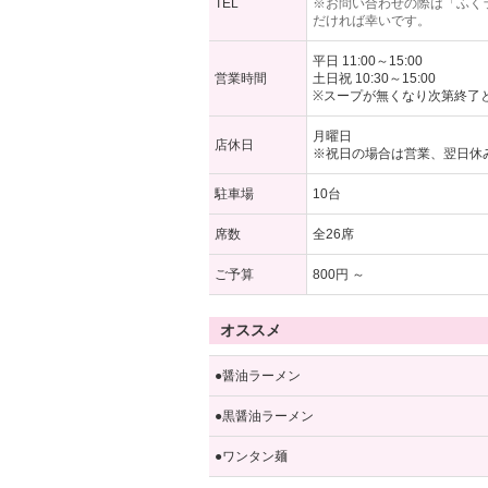
TEL
※お問い合わせの際は「ふく
だければ幸いです。
平日 11:00～15:00
営業時間
土日祝 10:30～15:00
※スープが無くなり次第終了
月曜日
店休日
※祝日の場合は営業、翌日休
駐車場
10台
席数
全26席
ご予算
800円 ～
オススメ
●醤油ラーメン
●黒醤油ラーメン
●ワンタン麺