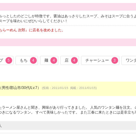
ルっとしたのどごしが特徴です。醤油はあっさりしたスープ、みそはスープに合う
スープを味わいにぜひいらしてください！
ちらーめん 次郎』に店名を改めました。
プ
もち
麺
店
チャーシュー
ワン
5
4
4
4
3
男性/郡山市/30代/Lv.7）
(投稿：2011/01/15 掲載：2011/01/15)
ラーメン屋さんと聞き、興味があり行ってきました。 人気のワンタン麺を注文。 
きになるワンタン。 すべて美味しかったです。 また三春に来たときには是非立ち
人