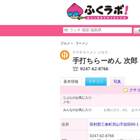
グルメ
ラーメン
テウチラーメン ジロウ
手打ちらーめん 次郎
0247-62-8766
基本情報
クチコミ
写真
クチ
じぶんのお気に入り:
メモ:
みんなのお気に入り:
お気に入り…
3人
おス
住所
田村郡三春町貝山字岩田60-1
0247-62-8766