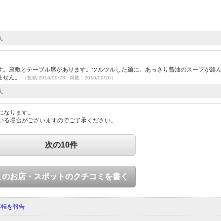
人
す。座敷とテーブル席があります。ツルツルした麺に、あっさり醤油のスープが絡
ません。
（投稿:2016/09/23 掲載：2016/09/26）
人
になります。
いる場合がございますのでご了承ください。
次の10件
このお店・スポットのクチコミを書く
移転を報告