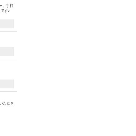
ー。手打
です♪
）
くいただき