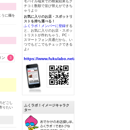
モバイル端末での検索結果もク
チコミ数順で並び替えができち
ゃうよ☆
ように麺を
お気に入りのお店・スポットリ
ストを持ち運べる！
ふくラボ！メンバーに登録
する
と、お気に入りのお店・スポッ
トリストが作れちゃう。PC・
スマートフォン共通だから、い
つでもどこでもチェックできる
よ♪
タン
3
https://www.fukulabo.net/
のどごし
ふくラボ！イメージキャラク
寄りたい
ター