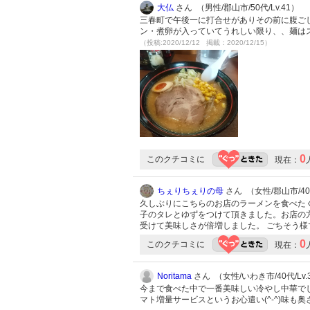
大仏
さん （男性/郡山市/50代/Lv.41）
三春町で午後一に打合せがありその前に腹ご
ン・煮卵が入っていてうれしい限り、、麺は
（投稿:2020/12/12 掲載：2020/12/15）
0
このクチコミに
現在：
ちぇりちぇりの母
さん （女性/郡山市/40代
久しぶりにこちらのお店のラーメンを食べた
子のタレとゆずをつけて頂きました。お店の
受けて美味しさが倍増しました。 ごちそう
0
このクチコミに
現在：
Noritama
さん （女性/いわき市/40代/Lv.
今まで食べた中で一番美味しい冷やし中華で
マト増量サービスというお心遣い(^-^)味も