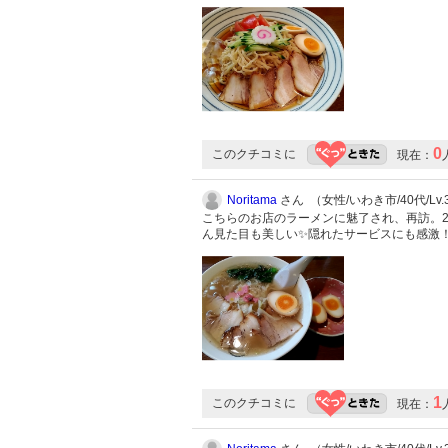
0
このクチコミに
現在：
Noritama
さん （女性/いわき市/40代/Lv.
こちらのお店のラーメンに魅了され、再訪。
ん見た目も美しい✨隠れたサービスにも感激
1
このクチコミに
現在：