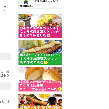
シ・コー
だった。
文し、餃
と説明を
らと、ト