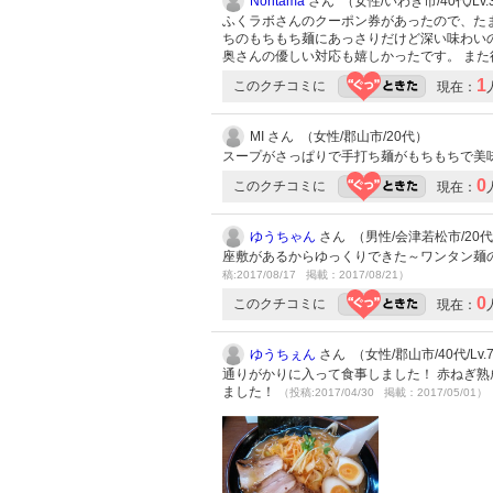
Noritama
さん （女性/いわき市/40代/Lv.
ふくラボさんのクーポン券があったので、たま
ちのもちもち麺にあっさりだけど深い味わい
奥さんの優しい対応も嬉しかったです。 ま
1
このクチコミに
現在：
MI さん （女性/郡山市/20代）
スープがさっぱりで手打ち麺がもちもちで美味し
0
このクチコミに
現在：
ゆうちゃん
さん （男性/会津若松市/20代/L
座敷があるからゆっくりできた～ワンタン麺
稿:2017/08/17 掲載：2017/08/21）
0
このクチコミに
現在：
ゆうちぇん
さん （女性/郡山市/40代/Lv.
通りがかりに入って食事しました！ 赤ねぎ熟
ました！
（投稿:2017/04/30 掲載：2017/05/01）