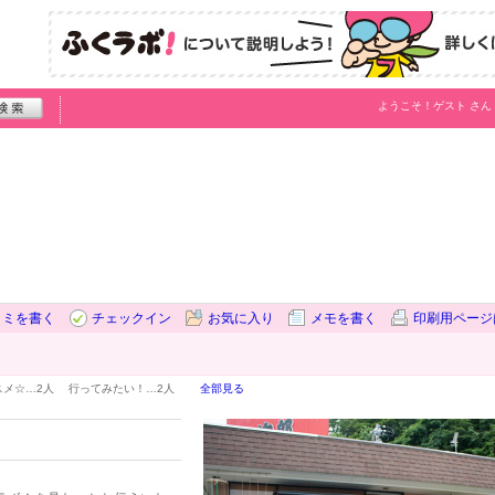
ようこそ！
ゲスト
さん
コミを書く
チェックイン
お気に入り
メモを書く
印刷用ページ
スメ☆…
2人
行ってみたい！…
2人
全部見る