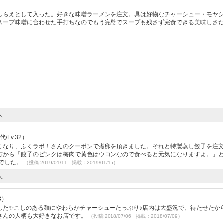
しらえとして入った。好きな味噌ラーメンを注文。具は好物なチャーシュー・モヤ
スープ味噌に合わせた手打ちなのでもう完璧でスープも残さず完食できる美味しさ
人
/Lv.32）
くなり、ふくラボ！さんのクーポンで煮卵を頂きました。それと特製蒸し餃子を注
方から「餃子のピンクは梅肉で黄色はウコンなので食べると元気になりますよ。」
様でした。
（投稿:2019/01/11 掲載：2019/01/15）
人
3）
した✨こしのある麺にやわらかチャーシューたっぷり♪店内は大盛況で、待たせたか
奥さんの人柄も大好きなお店です。
（投稿:2018/07/06 掲載：2018/07/09）