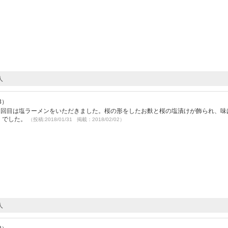
人
3）
2回目は塩ラーメンをいただきました。桜の形をしたお麩と桜の塩漬けが飾られ、味
！でした。
（投稿:2018/01/31 掲載：2018/02/02）
人