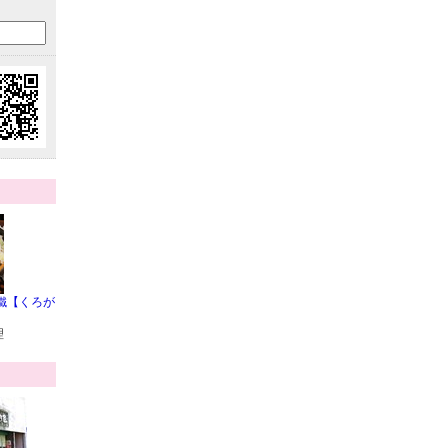
鐵【くろが
理