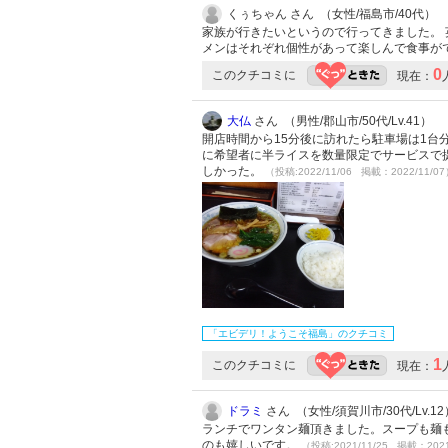
くぅちゃん さん （女性/福島市/40代）
家族が行きたいというので行ってきました。 
メンはそれぞれ個性があって楽しんで食事が
0
このクチコミに
現在：
大仏
さん （男性/郡山市/50代/Lv.41）
開店時間から15分後に訪れたら駐車場は1
に希望者に半ライスを数量限定でサービスで
しかった。
（投稿:2022/11/06 掲載：2022/11/0
「エビデリ！ようこそ福島」のクチコミ
1
このクチコミに
現在：
ドラミ
さん （女性/須賀川市/30代/Lv.12
ランチでワンタン麺頂きました。スープも麺
のも嬉しいです。
（投稿:2021/11/25 掲載：2021