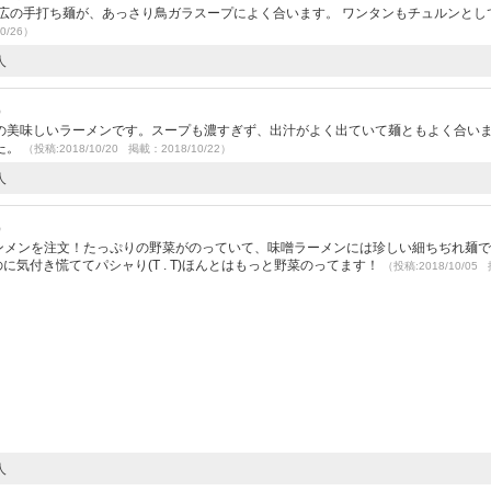
広の手打ち麺が、あっさり鳥ガラスープによく合います。 ワンタンもチュルンとし
0/26）
人
）
の美味しいラーメンです。スープも濃すぎず、出汁がよく出ていて麺ともよく合いま
た。
（投稿:2018/10/20 掲載：2018/10/22）
人
）
噌タンメンを注文！たっぷりの野菜がのっていて、味噌ラーメンには珍しい細ちぢれ麺
気付き慌ててパシャり(T . T)ほんとはもっと野菜のってます！
（投稿:2018/10/05
人