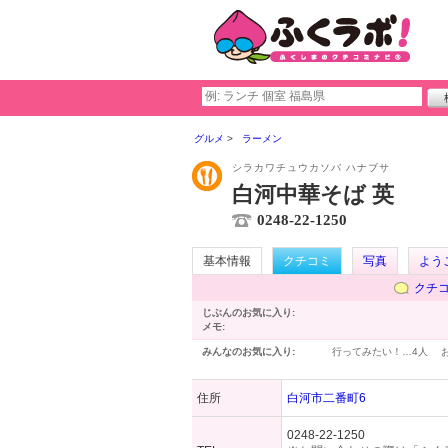
グルメ
ラーメン
シラカワチュウカソバ ハナブサ
白河中華そば 英
0248-22-1250
基本情報
クチコミ
写真
よう
クチ
じぶんのお気に入り:
メモ:
みんなのお気に入り:
行ってみたい！…
4人
住所
白河市二番町6
0248-22-1250