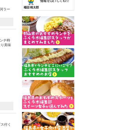
白河ラー
ンチ時
はり美味
ビス付く