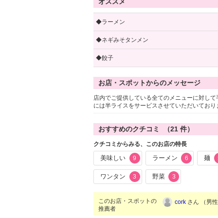
オススメ
◆ラーメン
◆ネギみそタンメン
◆餃子
お店・スポットからのメッセージ
店内でご提供している全てのメニューに対して
には半ライスをサービスさせていただいており
おすすめのクチコミ （
21
件）
クチコミからみる、このお店の特長
美味しい
ラーメン
麺
9
6
ワンタン
野菜
3
3
このお店・スポットの
cork
さん （男性/
推薦者