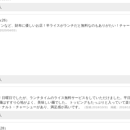
人
.26）
ーメンなど、財布に優しいお店！半ライスがランチだと無料なのもありがたい！チャー
020/04/03）
人
！日曜日でしたが、ランチタイムのライス無料サービスをしていただけました。平
麺はすすり心地がよく、美味しい麺でした。 トッピングもたっぷりと入っていて楽
・ナルト・チャーシューがあり、満足感が高いです。
（投稿:2018/10/31 掲載：2018/1
人
28）