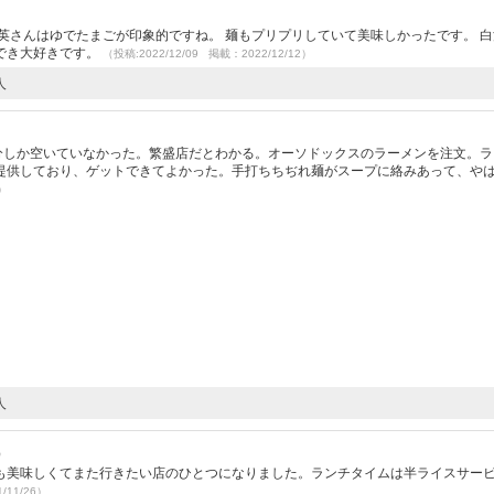
英さんはゆでたまごが印象的ですね。 麺もプリプリしていて美味しかったです。 
でき大好きです。
（投稿:2022/12/09 掲載：2022/12/12）
人
台分しか空いていなかった。繁盛店だとわかる。オーソドックスのラーメンを注文。ラ
提供しており、ゲットできてよかった。手打ちちぢれ麺がスープに絡みあって、や
7）
人
）
も美味しくてまた行きたい店のひとつになりました。ランチタイムは半ライスサー
/11/26）