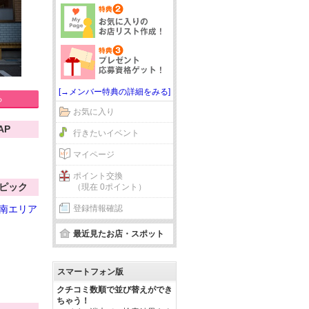
[→メンバー特典の詳細をみる]
る
お気に入り
AP
行きたいイベント
マイページ
ポイント交換
ピック
（現在 0ポイント）
南エリア
登録情報確認
最近見たお店・スポット
スマートフォン版
クチコミ数順で並び替えができ
ちゃう！