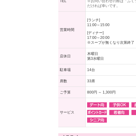
TEL
※お問い合わせの際は「ふく
だければ幸いです。
[ランチ]
11:00～15:00
営業時間
[ディナー]
17:00～20:00
※スープが無くなり次第終了
木曜日
店休日
第3水曜日
駐車場
14台
席数
33席
ご予算
800円 ～ 1,300円
サービス