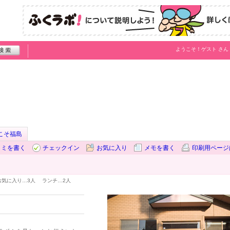
ようこそ！
ゲスト
さん
こそ福島
コミを書く
チェックイン
お気に入り
メモを書く
印刷用ページ
お気に入り…
3人
ランチ…
2人