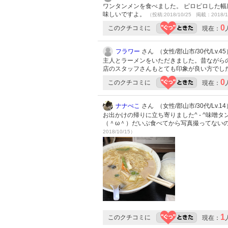
ワンタンメンを食べました。 ピロピロした幅
味しいですよ。
（投稿:2018/10/25 掲載：2018/1
0
このクチコミに
現在：
フラワー
さん （女性/郡山市/30代/Lv.45
主人とラーメンをいただきました。昔ながら
店のスタッフさんもとても印象が良い方でし
0
このクチコミに
現在：
ナナぺこ
さん （女性/郡山市/30代/Lv.14
お出かけの帰りに立ち寄りました^ - ^味
（＾ω＾）だいぶ食べてから写真撮ってないのに
2018/10/15）
1
このクチコミに
現在：