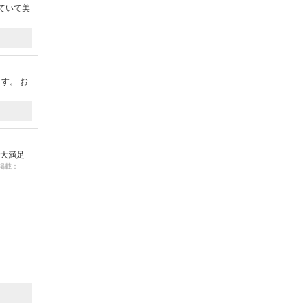
ていて美
す。 お
で大満足
 掲載：