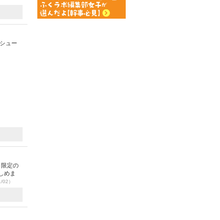
シュー
日限定の
しめま
1/02）