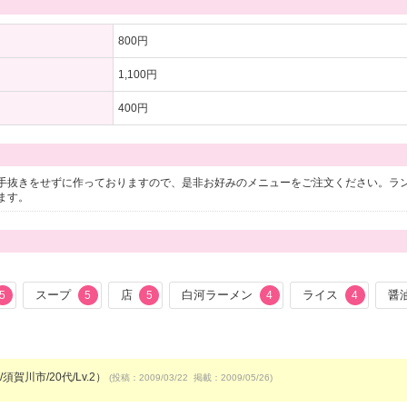
800円
1,100円
400円
手抜きをせずに作っておりますので、是非お好みのメニューをご注文ください。ラ
ます。
スープ
店
白河ラーメン
ライス
醤
5
5
5
4
4
須賀川市/20代/Lv.2）
(投稿：2009/03/22 掲載：2009/05/26)