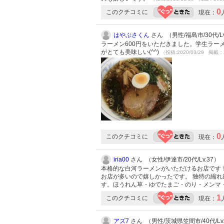
0
このクチコミに
現在：
はやぶさくん
さん （男性/福島市/30代/Lv
ラーメン600円をいただきました。学生ラ
がとても美味しい(^^)
（投稿:2020/03/29 掲載：2
0
このクチコミに
現在：
iria00
さん （女性/伊達市/20代/Lv.37）
本格的な白河ラーメンがいただけるお店です
お店が多いので嬉しかったです。 独特の縮れ
す。ほうれん草・ゆでたまご・のり・メンマ
1
このクチコミに
現在：
アズ7
さん （男性/茨城県笠間市/40代/Lv.