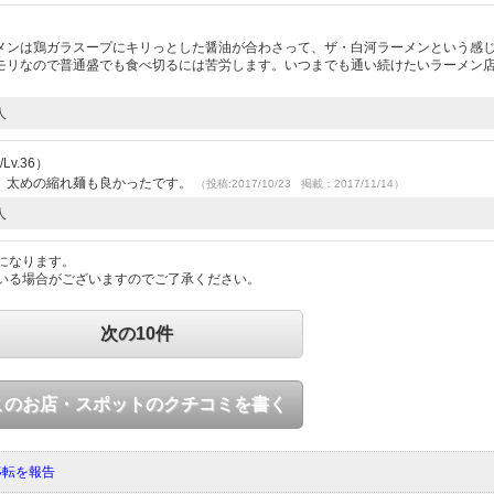
メンは鶏ガラスープにキリっとした醤油が合わさって、ザ・白河ラーメンという感
モリなので普通盛でも食べ切るには苦労します。いつまでも通い続けたいラーメン
人
v.36）
。太めの縮れ麺も良かったです。
（投稿:2017/10/23 掲載：2017/11/14）
人
になります。
いる場合がございますのでご了承ください。
次の10件
このお店・スポットのクチコミを書く
移転を報告