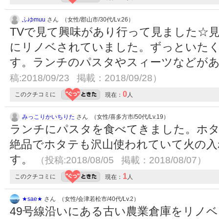
ふゆmuu
さん （女性/郡山市/30代/Lv.26）
TVで見て興味があり行って見ました☆
にリノベされていました。ずっといた
す。ランチのパスタやスィーツなどが
稿:2018/09/23 掲載：2018/09/28）
0
このクチコミに
現在：
人
みっこりかいちりた
さん （女性/喜多方市/50代/Lv.19）
ランチにパスタを食べてきました。ホ
絶品でホタテも沢山使われていて火の入
す。
（投稿:2018/08/05 掲載：2018/08/07）
1
このクチコミに
現在：
人
★sae★
さん （女性/会津若松市/40代/Lv.2）
49号線沿いにある古い農業倉庫をリノ