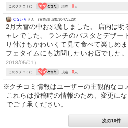
0
このクチコミに
現在：
人
なないろ
さん （女性/郡山市/30代/Lv.28）
2月大雪の中お邪魔しました。 店内は
ャレでした。 ランチのパスタとデザー
り付けもかわいくて見て食べて楽しめま
フェタイムにも訪問したいお店でした
2018/05/01）
0
このクチコミに
現在：
人
※クチコミ情報はユーザーの主観的なコ
これらは投稿時の情報のため、変更に
でご了承ください。
次の10件