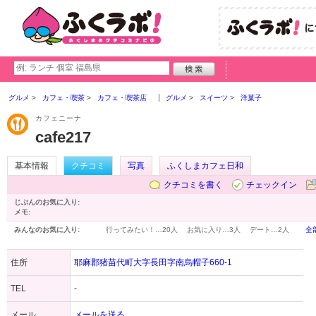
グルメ
カフェ・喫茶
カフェ・喫茶店
グルメ
スイーツ
洋菓子
カフェニーナ
cafe217
基本情報
クチコミ
写真
ふくしまカフェ日和
クチコミを書く
チェックイン
じぶんのお気に入り:
メモ:
みんなのお気に入り:
行ってみたい！…
20人
お気に入り…
3人
デート…
2人
全
住所
耶麻郡猪苗代町大字長田字南烏帽子660-1
TEL
-
メール
メールを送る