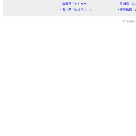
・群馬県「ぐんラボ！」
・香川県「さ
・石川県「金沢ラボ！」
・鹿児島県「
(C) HitBit