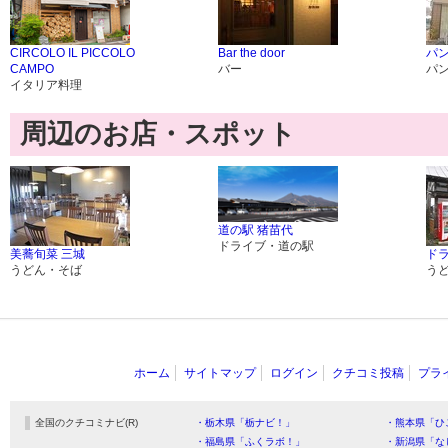
CIRCOLO IL PICCOLO
Bar the door
パン
CAMPO
バー
パ
イタリア料理
周辺のお店・スポット
道の駅 猪苗代
ドライブ・道の駅
美蕎旬菜 三城
ド
うどん・そば
う
ホーム
サイトマップ
ログイン
クチコミ投稿
プラ
全国のクチコミナビ(R)
・栃木県「栃ナビ！」
・熊本県「ひ
・福島県「ふくラボ！」
・新潟県「な