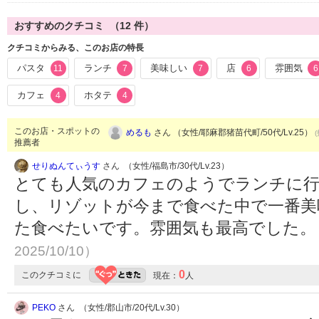
おすすめのクチコミ （
12
件）
クチコミからみる、このお店の特長
パスタ
ランチ
美味しい
店
雰囲気
11
7
7
6
6
カフェ
ホタテ
4
4
このお店・スポットの
めるも
さん （女性/耶麻郡猪苗代町/50代/Lv.25）
推薦者
せりぬんてぃうす
さん （女性/福島市/30代/Lv.23）
とても人気のカフェのようでランチに
し、リゾットが今まで食べた中で一番美
た食べたいです。雰囲気も最高でした
2025/10/10）
0
このクチコミに
現在：
人
PEKO
さん （女性/郡山市/20代/Lv.30）