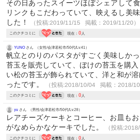
その日あったスイーツほぼシェアして食
リンクもこだわっていて、映えるし美味
した！
（投稿:2019/11/15 掲載：2019/11/20）
0
このクチコミに
現在：
人
YUNO
さん （女性/会津若松市/50代/Lv.41）
帆立とのりのパスタがすごく美味しかっ
苔玉を販売していて、ぼけの苔玉を購入
い松の苔玉が飾られていて、洋と和が溶
ったです。
（投稿:2018/10/04 掲載：2018/10
0
このクチコミに
現在：
人
yu
さん （男性/会津若松市/50代/Lv.28）
レアチーズケーキとコーヒー、お皿もお
がなめらかなケーキでした。
（投稿:2018/
0
このクチコミに
現在：
人