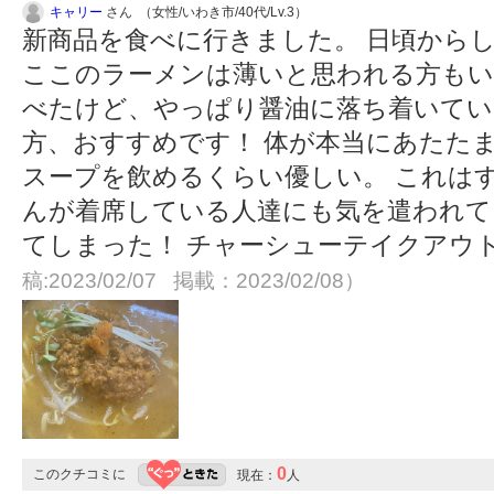
キャリー
さん （女性/いわき市/40代/Lv.3）
新商品を食べに行きました。 日頃から
ここのラーメンは薄いと思われる方もい
べたけど、やっぱり醤油に落ち着いてい
方、おすすめです！ 体が本当にあたたま
スープを飲めるくらい優しい。 これは
んが着席している人達にも気を遣われて
てしまった！ チャーシューテイクアウ
稿:2023/02/07 掲載：2023/02/08）
0
このクチコミに
現在：
人