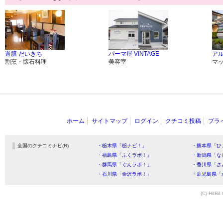
遊膳 だいきち
パーマ屋 VINTAGE
ア
割烹・懐石料理
美容室
マ
ホーム
サイトマップ
ログイン
クチコミ投稿
プラ
全国のクチコミナビ(R)
・栃木県「栃ナビ！」
・熊本県「ひ
・福島県「ふくラボ！」
・新潟県「な
・群馬県「ぐんラボ！」
・香川県「さ
・石川県「金沢ラボ！」
・鹿児島県「
(C) HitBit