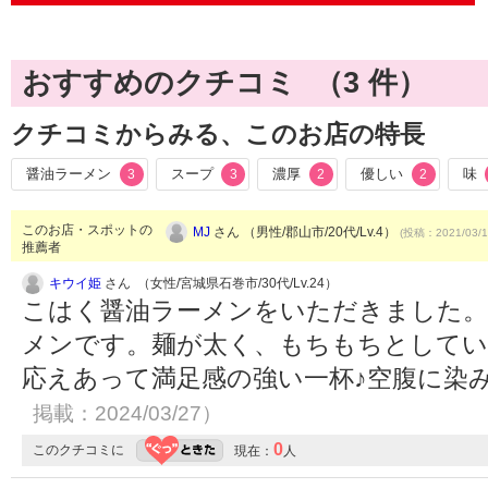
おすすめのクチコミ （
3
件）
クチコミからみる、このお店の特長
醤油ラーメン
スープ
濃厚
優しい
味
3
3
2
2
このお店・スポットの
MJ
さん （男性/郡山市/20代/Lv.4）
(投稿：2021/03/1
推薦者
キウイ姫
さん （女性/宮城県石巻市/30代/Lv.24）
こはく醤油ラーメンをいただきました。
メンです。麺が太く、もちもちとしていて
応えあって満足感の強い一杯♪空腹に染
掲載：2024/03/27）
0
このクチコミに
現在：
人