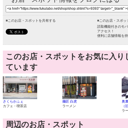
■
このお店・スポットを共有する
■
このお店・スポッ
読取機能付きのモバ
アクセス！
便利に店舗情報を持
このお店・スポットをお気に入り
ています
さくらかふぇ
麺匠 白虎
奥
カフェ・喫茶店
ラーメン
（旧
ラ
周辺のお店・スポット