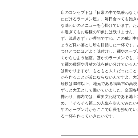
店のコンセプトは「日常の中で気兼ねなく
ただけるラーメン屋」。毎日食べても飽き
な味わいのメニューを心掛けています。た
ル過ぎてもお客様の印象には残りません。
ず、浅過ぎず」が理想ですね。この成川中
ょうど良い落とし所を目指した一杯です。
つひとつにほどよく味付けし、麺やスープ
くからむよう配慮。ほかのラーメンでも、
て麺の種類や具材の味を使い分けているん
は掛かりますが、もともと大工だったこと
かを作ることが苦にならないんですよ。大
経験は30年以上。地元である福島市の高校
ずっと大工として働いていました。全国各
携わり、都内では、重要文化財である池上
め、「そろそろ第二の人生を歩んでみたい
年のオープン時からここで店長を務めてい
る一杯を作っていきたいです。