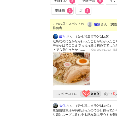
美味しい
中華そば
注文
8
6
辛味噌
店
3
2
このお店・スポットの
柏餅
さん （男性/
推薦者
ぽち
さん （女性/福島市/40代/Lv.5）
近所なのになかなか行ったことがなかったこ
中華そばでここまでちぢれ麺は初めてでした
トでも良かったかも…。
（投稿:2024/11/23 掲
0
このクチコミに
現在：
大仏
さん （男性/郡山市/60代/Lv.41）
店舗前駐車場が満車だったので少し待ってか
り醤油スープに絡む中太縮れ麺は安心する美