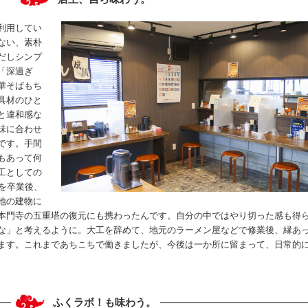
利用してい
ない、素朴
だしシンプ
「深過ぎ
華そばもち
具材のひと
と違和感な
味に合わせ
です。手間
もあって何
工としての
を卒業後、
地の建物に
本門寺の五重塔の復元にも携わったんです。自分の中ではやり切った感も得
な」と考えるように。大工を辞めて、地元のラーメン屋などで修業後、縁あって
ます。これまであちこちで働きましたが、今後は一か所に留まって、日常的
ふくラボ！も味わう。