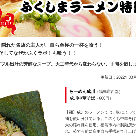
、隠れた名店の主人が、自ら至極の一杯を喰う！
そしてなぜかふくラボ！も喰う！！
ダブル出汁の芳醇なスープ。大工時代から変わらない、手間を惜し
更新日：2022年03月
らーめん成川
（福島市西部）
成川中華そば
（600円）
【麺】成川のラーメンでは、味によって
麺を使い分けている。このうち中華そば
太の縮れ麺を使用。福島市内の製麺所か
れ、茹でる前に店主自ら手揉みで仕上げ