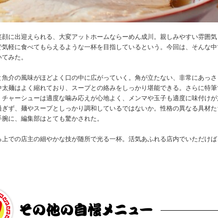
笑顔に出迎えられる、大変アットホームならーめん成川。親しみやすい雰囲気
で気軽に食べてもらえるような一杯を目指しているという。今回は、そんな中
いてみた。
と魚介の風味がほどよく口の中に広がっていく。角が立たない、非常にあっさ
中太麺はよく縮れており、スープとの絡みをしっかり堪能できる。さらに特筆
。チャーシューは適度な噛み応えが心地よく、メンマや玉子も適度に味付けが
過ぎず、麺やスープとしっかり調和しているではないか。性格の異なる具材た
手腕に、編集部はとても驚かされた。
る上での店主の細やかな技が随所で光る一杯。活気あふれる店内でいただけば