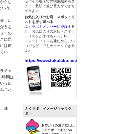
モバイル端末での検索結果もク
からむ
チコミ数順で並び替えができち
という。
ゃうよ☆
お気に入りのお店・スポットリ
優しい
ストを持ち運べる！
ふくラボ！メンバーに登録
する
介系を
と、お気に入りのお店・スポッ
ューの
トリストが作れちゃう。PC・
こに昆
スマートフォン共通だから、い
には市
つでもどこでもチェックできる
よ♪
てい
https://www.fukulabo.net/
ラチャ
1時間ほ
いう店
みごた
、味
ふくラボ！イメージキャラク
ター