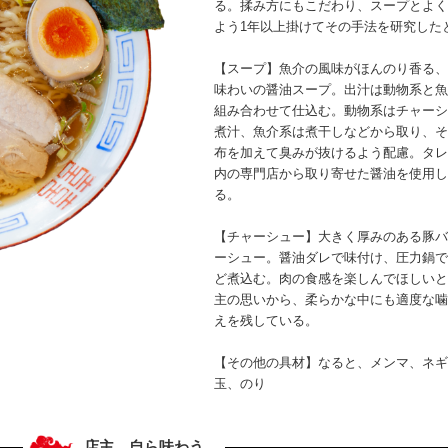
る。揉み方にもこだわり、スープとよく
よう1年以上掛けてその手法を研究した
【スープ】魚介の風味がほんのり香る、
味わいの醤油スープ。出汁は動物系と魚
組み合わせて仕込む。動物系はチャーシ
煮汁、魚介系は煮干しなどから取り、そ
布を加えて臭みが抜けるよう配慮。タレ
内の専門店から取り寄せた醤油を使用し
る。
【チャーシュー】大きく厚みのある豚バ
ーシュー。醤油ダレで味付け、圧力鍋で
ど煮込む。肉の食感を楽しんでほしいと
主の思いから、柔らかな中にも適度な噛
えを残している。
【その他の具材】なると、メンマ、ネギ
玉、のり
店主、自ら味わう。