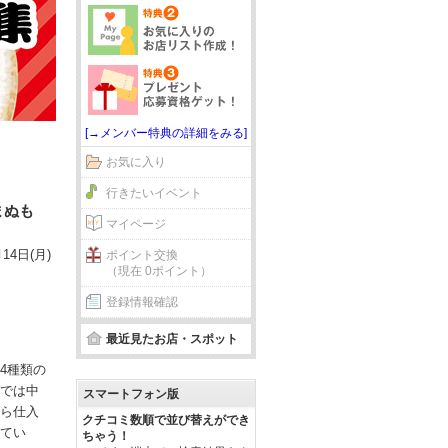
[→メンバー特典の詳細をみる]
お気に入り
行きたいイベント
まぬも
マイページ
14日(月)
ポイント交換
（現在 0ポイント）
登録情報確認
最近見たお店・スポット
4種類の
では中
スマートフォン版
ら仕入
クチコミ数順で並び替えができ
てい
ちゃう！