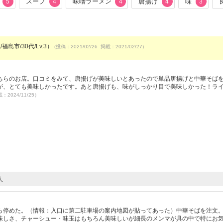
スープ
味噌ラーメン
唐揚げ
味
5
4
4
4
3
福島市/30代/Lv.3）
(投稿：2021/02/26 掲載：2021/02/27)
ちらのお店。口コミをみて、唐揚げが美味しいとあったので単品唐揚げと中華そば
が、とても美味しかったです。あと唐揚げも、味がしっかり目で美味しかった！ラ
載：2024/11/25）
人
ら停めた。（情報：入口に第二駐車場の案内地図が貼ってあった）中華そばを注文
味しさ、チャーシュー・味玉はもちろん美味しいが細長のメンマが具の中で特にお