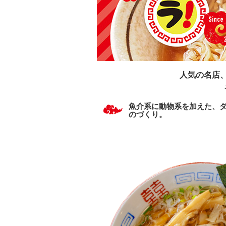
人気の名店
魚介系に動物系を加えた、
のづくり。